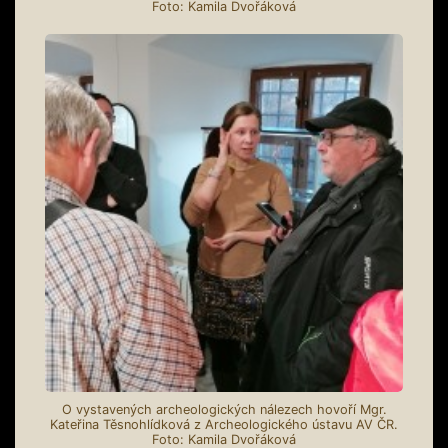
Foto: Kamila Dvořáková
O vystavených archeologických nálezech hovoří Mgr.
Kateřina Těsnohlídková z Archeologického ústavu AV ČR.
Foto: Kamila Dvořáková