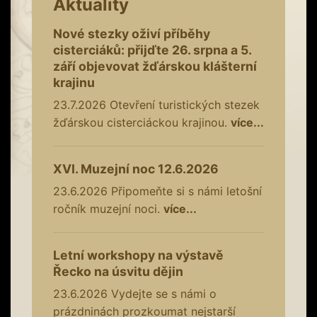
Aktuality
Nové stezky oživí příběhy
cisterciáků: přijďte 26. srpna a 5.
září objevovat žďárskou klášterní
krajinu
23.7.2026
Otevření turistických stezek
žďárskou cisterciáckou krajinou.
více...
XVI. Muzejní noc 12.6.2026
23.6.2026
Připomeňte si s námi letošní
ročník muzejní noci.
více...
Letní workshopy na výstavě
Řecko na úsvitu dějin
23.6.2026
Vydejte se s námi o
prázdninách prozkoumat nejstarší