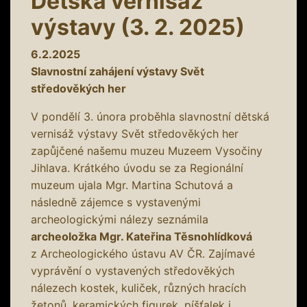
Dětská vernisáž
výstavy (3. 2. 2025)
6.2.2025
Slavnostní zahájení výstavy Svět
středověkých her
V pondělí 3. února proběhla slavnostní dětská
vernisáž výstavy Svět středověkých her
zapůjčené našemu muzeu Muzeem Vysočiny
Jihlava. Krátkého úvodu se za Regionální
muzeum ujala Mgr. Martina Schutová a
následně zájemce s vystavenými
archeologickými nálezy seznámila
archeoložka Mgr. Kateřina Těsnohlídková
z Archeologického ústavu AV ČR. Zajímavé
vyprávění o vystavených středověkých
nálezech kostek, kuliček, různých hracích
žetonů, keramických figurek, píšťalek i