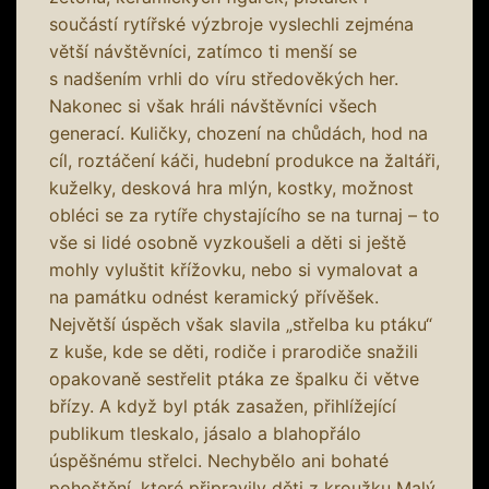
součástí rytířské výzbroje vyslechli zejména
větší návštěvníci, zatímco ti menší se
s nadšením vrhli do víru středověkých her.
Nakonec si však hráli návštěvníci všech
generací. Kuličky, chození na chůdách, hod na
cíl, roztáčení káči, hudební produkce na žaltáři,
kuželky, desková hra mlýn, kostky, možnost
obléci se za rytíře chystajícího se na turnaj – to
vše si lidé osobně vyzkoušeli a děti si ještě
mohly vyluštit křížovku, nebo si vymalovat a
na památku odnést keramický přívěšek.
Největší úspěch však slavila „střelba ku ptáku“
z kuše, kde se děti, rodiče i prarodiče snažili
opakovaně sestřelit ptáka ze špalku či větve
břízy. A když byl pták zasažen, přihlížející
publikum tleskalo, jásalo a blahopřálo
úspěšnému střelci. Nechybělo ani bohaté
pohoštění, které připravily děti z kroužku Malý