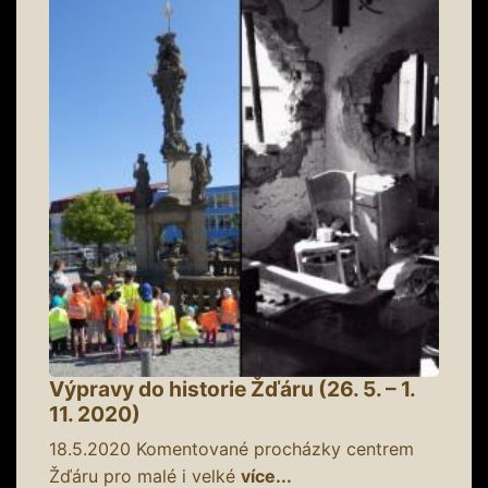
Výpravy do historie Žďáru (26. 5. – 1.
11. 2020)
18.5.2020
Komentované procházky centrem
Žďáru pro malé i velké
více...