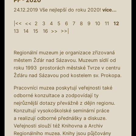
24.12.2019
Vše nejlepší do roku 2020!
více...
|<<
<<
2
3
4
5
6
7
8
9
10
11
12
13
14
15
16
>>
>>|
Regionální muzeum je organizace zřizovaná
městem Žďár nad Sázavou. Muzeum sídlí od
roku 1993 prostorách městské Tvrze v centru
Žďáru nad Sázavou pod kostelem sv. Prokopa.
Pracovníci muzea poskytují veřejnosti také
odborné konzultace a zodpovídají ty
nejrůznější dotazy převážně z dějin regionu.
Konzultují vysokoškolské seminární práce
a realizují odborné přednášky a diskuze.
Veřejnosti slouží též Knihovna a Archiv
Regionálního muzea. Knihy jsou půjčovány