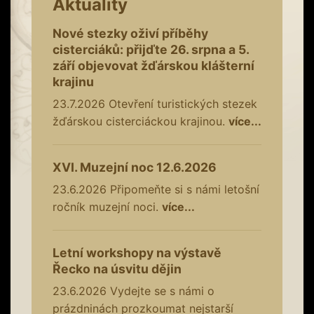
Aktuality
Nové stezky oživí příběhy
cisterciáků: přijďte 26. srpna a 5.
září objevovat žďárskou klášterní
krajinu
23.7.2026
Otevření turistických stezek
žďárskou cisterciáckou krajinou.
více...
XVI. Muzejní noc 12.6.2026
23.6.2026
Připomeňte si s námi letošní
ročník muzejní noci.
více...
Letní workshopy na výstavě
Řecko na úsvitu dějin
23.6.2026
Vydejte se s námi o
prázdninách prozkoumat nejstarší