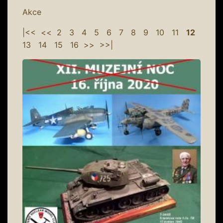
Akce
|<<
<<
2
3
4
5
6
7
8
9
10
11
12
13
14
15
16
>>
>>|