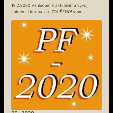
19.2.2020
Vzhledem k aktuálnímu vývoji
epidemie koronaviru ZRUŠENO!
více...
PF - 2020