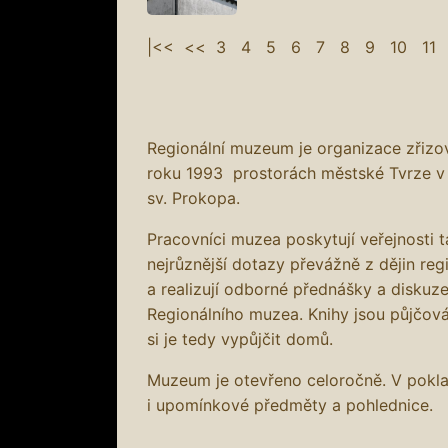
|<<
<<
3
4
5
6
7
8
9
10
11
Regionální muzeum je organizace zřiz
roku 1993 prostorách městské Tvrze v
sv. Prokopa.
Pracovníci muzea poskytují veřejnosti 
nejrůznější dotazy převážně z dějin reg
a realizují odborné přednášky a diskuze
Regionálního muzea. Knihy jsou půjčov
si je tedy vypůjčit domů.
Muzeum je otevřeno celoročně. V pokl
i upomínkové předměty a pohlednice.