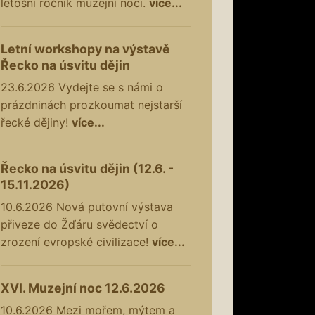
letošní ročník muzejní noci.
více...
Letní workshopy na výstavě
Řecko na úsvitu dějin
23.6.2026
Vydejte se s námi o
prázdninách prozkoumat nejstarší
řecké dějiny!
více...
Řecko na úsvitu dějin (12.6. -
15.11.2026)
10.6.2026
Nová putovní výstava
přiveze do Žďáru svědectví o
zrození evropské civilizace!
více...
XVI. Muzejní noc 12.6.2026
10.6.2026
Mezi mořem, mýtem a