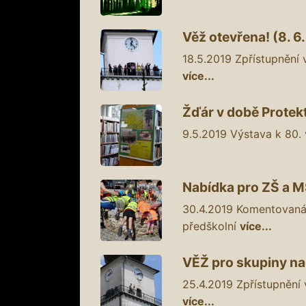
Věž otevřena! (8. 6
18.5.2019
Zpřístupnění 
více...
Žďár v době Protekto
9.5.2019
Výstava k 80.
Nabídka pro ZŠ a M
30.4.2019
Komentovaná p
předškolní
více...
VĚŽ pro skupiny nad 
25.4.2019
Zpřístupnění 
více...