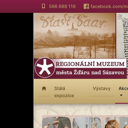
566 688 116
facebook.com/
Stálá
Výstavy
Akc
expozice