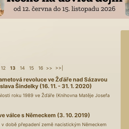
12
13
14
15
16
>>
>>|
metová revoluce ve Žďáře nad Sázavou
slava Šindelky (16. 11. - 31. 1. 2020)
losti roku 1989 ve Žďáře (Knihovna Matěje Josefa
ve válce s Německem (3. 10. 2019)
 v době přepadení země nacistickým Německem