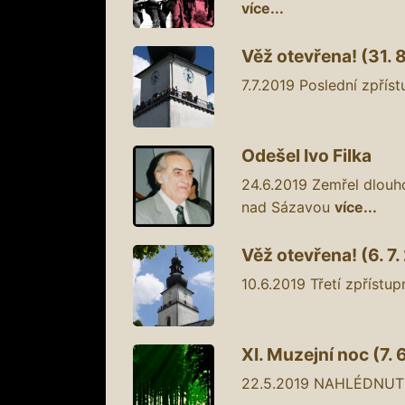
více...
Věž otevřena! (31. 
7.7.2019
Poslední zpříst
Odešel Ivo Filka
24.6.2019
Zemřel dlouho
nad Sázavou
více...
Věž otevřena! (6. 7.
10.6.2019
Třetí zpřístup
XI. Muzejní noc (7. 
22.5.2019
NAHLÉDNUTÍ