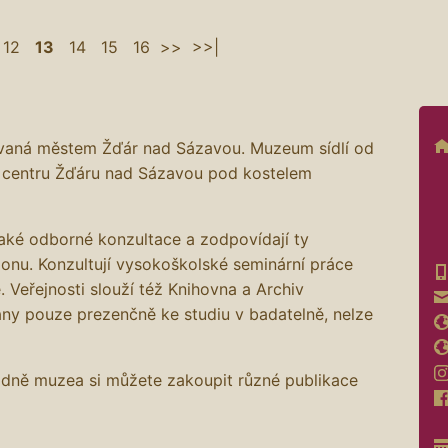
12
13
14
15
16
>>
>>|
ovaná městem Žďár nad Sázavou. Muzeum sídlí od
 centru Žďáru nad Sázavou pod kostelem
také odborné konzultace a zodpovídají ty
ionu. Konzultují vysokoškolské seminární práce
. Veřejnosti slouží též Knihovna a Archiv
ány pouze prezenčně ke studiu v badatelně, nelze
adně muzea si můžete zakoupit různé publikace