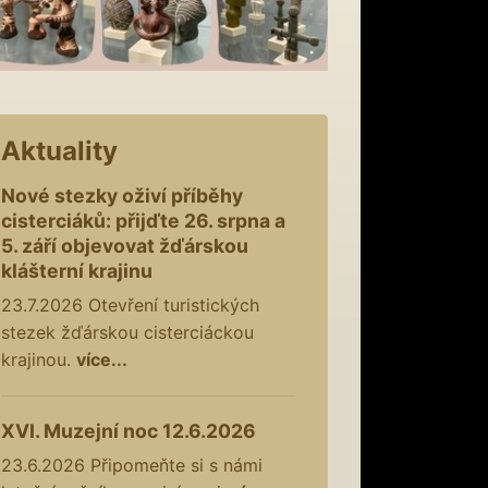
Aktuality
Nové stezky oživí příběhy
cisterciáků: přijďte 26. srpna a
5. září objevovat žďárskou
klášterní krajinu
23.7.2026
Otevření turistických
stezek žďárskou cisterciáckou
krajinou.
více...
XVI. Muzejní noc 12.6.2026
23.6.2026
Připomeňte si s námi