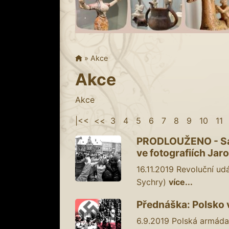
»
Akce
Akce
Akce
|<<
<<
3
4
5
6
7
8
9
10
11
PRODLOUŽENO - Sa
ve fotografiích Jaro
16.11.2019
Revoluční udá
Sychry)
více...
Přednáška: Polsko 
6.9.2019
Polská armáda