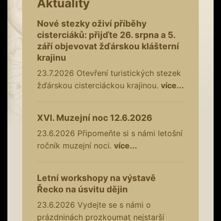
Aktuality
Nové stezky oživí příběhy
cisterciáků: přijďte 26. srpna a 5.
září objevovat žďárskou klášterní
krajinu
23.7.2026
Otevření turistických stezek
žďárskou cisterciáckou krajinou.
více...
XVI. Muzejní noc 12.6.2026
23.6.2026
Připomeňte si s námi letošní
ročník muzejní noci.
více...
Letní workshopy na výstavě
Řecko na úsvitu dějin
23.6.2026
Vydejte se s námi o
prázdninách prozkoumat nejstarší