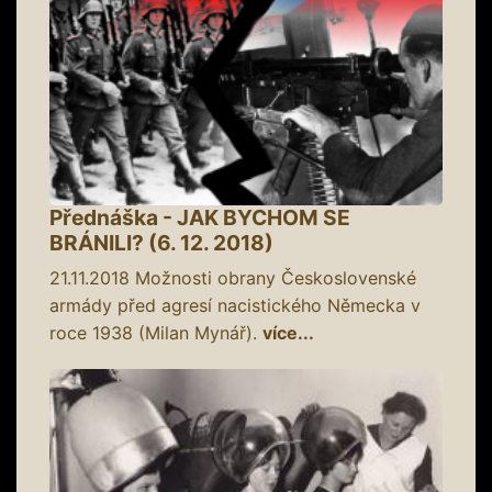
Přednáška - JAK BYCHOM SE
BRÁNILI? (6. 12. 2018)
21.11.2018
Možnosti obrany Československé
armády před agresí nacistického Německa v
roce 1938 (Milan Mynář).
více...