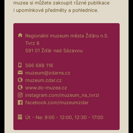
muzea si můžete zakoupit různé publikace
i upomínkové předměty a pohlednice.
Regionální muzeum města Žďáru n.S.
Tvrz 8
591 01 Žďár nad Sázavou
566 688 116
muzeum@zdarns.cz
muzeum.zdar.cz
www.do-muzea.cz
instagram.com/muzeum_na_tvrzi
facebook.com/muzeumzdar
Út - Ne: 9:00 - 12:00, 12:30 - 17:00