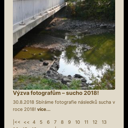
Výzva fotografům – sucho 2018!
30.8.2018
Sbíráme fotografie následků sucha v
roce 2018!
více...
|<<
<<
4
5
6
7
8
9
10
11
12
13