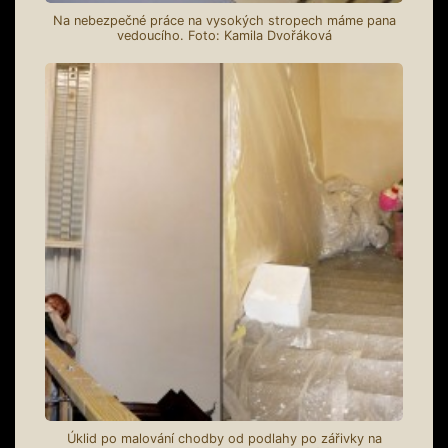
Na nebezpečné práce na vysokých stropech máme pana
vedoucího. Foto: Kamila Dvořáková
Úklid po malování chodby od podlahy po zářivky na