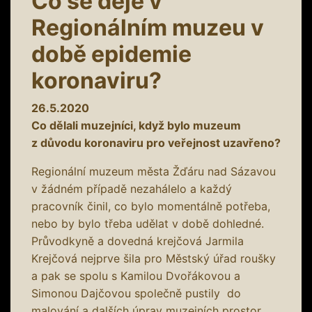
Co se děje v
Regionálním muzeu v
době epidemie
koronaviru?
26.5.2020
Co dělali muzejníci, když bylo muzeum
z důvodu koronaviru pro veřejnost uzavřeno?
Regionální muzeum města Žďáru nad Sázavou
v žádném případě nezahálelo a každý
pracovník činil, co bylo momentálně potřeba,
nebo by bylo třeba udělat v době dohledné.
Průvodkyně a dovedná krejčová Jarmila
Krejčová nejprve šila pro Městský úřad roušky
a pak se spolu s Kamilou Dvořákovou a
Simonou Dajčovou společně pustily do
malování a dalších úprav muzejních prostor