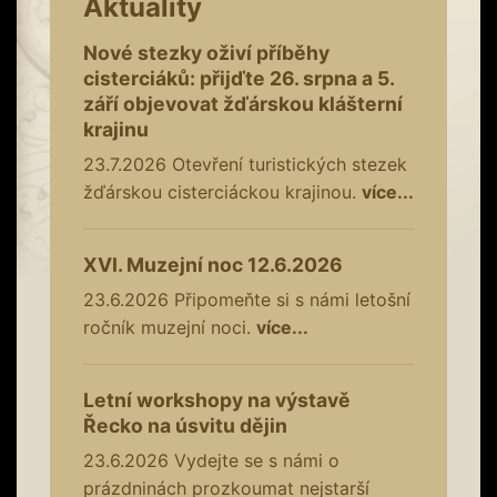
Aktuality
Nové stezky oživí příběhy
cisterciáků: přijďte 26. srpna a 5.
září objevovat žďárskou klášterní
krajinu
23.7.2026
Otevření turistických stezek
žďárskou cisterciáckou krajinou.
více...
XVI. Muzejní noc 12.6.2026
23.6.2026
Připomeňte si s námi letošní
ročník muzejní noci.
více...
Letní workshopy na výstavě
Řecko na úsvitu dějin
23.6.2026
Vydejte se s námi o
prázdninách prozkoumat nejstarší