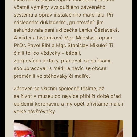
včetně výměny vysloužilého závěsného
systému a oprav instalačního materiálu. Při
následném důkladném „gruntování“ jim
sekundovala paní uklízečka Lenka Čáslavská.
A vědci a historikové Mgr. Miloslav Lopaur,
PhDr. Pavel Elbl a Mgr. Stanislav Mikule? Ti
činili to, co vždycky – bádali,
zodpovídali dotazy, pracovali se sbírkami,
spolupracovali s médii a navíc se občas
proměnili ve stěhováky či malíře.
Zároveň se všichni společně těšíme, až
se život v muzeu co nejvíce přiblíží době před
epidemií koronaviru a my opět přivítáme malé i
velké návštěvníky.