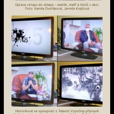
Úprava vztupu do sklepa - zedník, malíř a čistič v akci.
Foto: Kamila Dvořáková, Jarmila Krejčová
Historikové ve spolupráci s Televizí Vysočina připravili