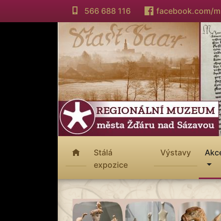
566 688 116
facebook.com/
Stálá
Výstavy
Akc
expozice