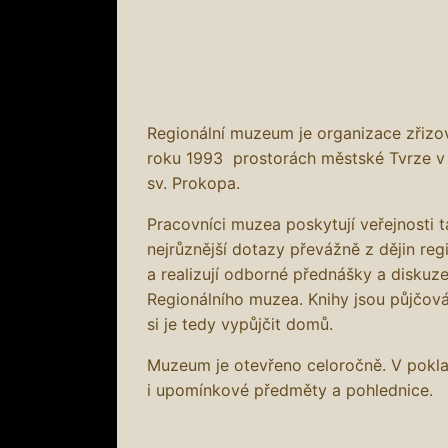
Regionální muzeum je organizace zřiz
roku 1993 prostorách městské Tvrze v
sv. Prokopa.
Pracovníci muzea poskytují veřejnosti 
nejrůznější dotazy převážně z dějin reg
a realizují odborné přednášky a diskuze
Regionálního muzea. Knihy jsou půjčov
si je tedy vypůjčit domů.
Muzeum je otevřeno celoročně. V pokl
i upomínkové předměty a pohlednice.