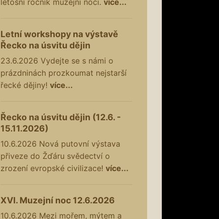
letošní ročník muzejní noci.
více...
Letní workshopy na výstavě
Řecko na úsvitu dějin
23.6.2026
Vydejte se s námi o
prázdninách prozkoumat nejstarší
řecké dějiny!
více...
Řecko na úsvitu dějin (12.6. -
15.11.2026)
10.6.2026
Nová putovní výstava
přiveze do Žďáru svědectví o
zrození evropské civilizace!
více...
XVI. Muzejní noc 12.6.2026
10.6.2026
Mezi mořem, mýtem a