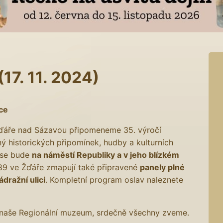
7. 11. 2024)
ce
 Žďáře nad Sázavou připomeneme 35. výročí
 historických připomínek, hudby a kulturních
 se bude
na náměstí Republiky a v jeho blízkém
989 ve Žďáře zmapují také připravené
panely plné
dražní ulici
. Kompletní program oslav naleznete
aké naše Regionální muzeum, srdečně všechny zveme.