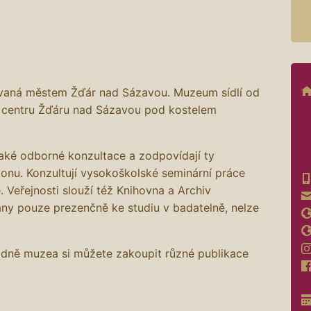
ovaná městem Žďár nad Sázavou. Muzeum sídlí od
 centru Žďáru nad Sázavou pod kostelem
také odborné konzultace a zodpovídají ty
ionu. Konzultují vysokoškolské seminární práce
. Veřejnosti slouží též Knihovna a Archiv
ány pouze prezenčně ke studiu v badatelně, nelze
adně muzea si můžete zakoupit různé publikace