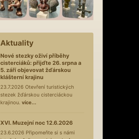
Aktuality
Nové stezky oživí příběhy
cisterciáků: přijďte 26. srpna a
5. září objevovat žďárskou
klášterní krajinu
23.7.2026
Otevření turistických
stezek žďárskou cisterciáckou
krajinou.
více...
XVI. Muzejní noc 12.6.2026
23.6.2026
Připomeňte si s námi