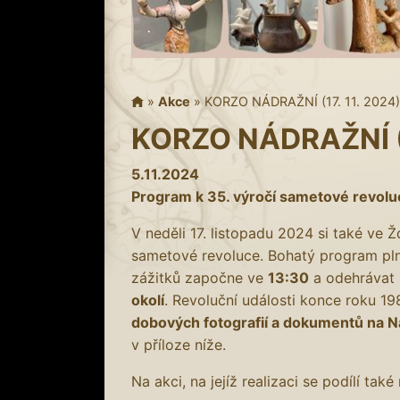
»
Akce
»
KORZO NÁDRAŽNÍ (17. 11. 2024)
KORZO NÁDRAŽNÍ (1
5.11.2024
Program k 35. výročí sametové revolu
V neděli 17. listopadu 2024 si také ve
sametové revoluce. Bohatý program plný
zážitků započne ve
13:30
a odehrávat
okolí
. Revoluční události konce roku 1
dobových fotografií a dokumentů na Ná
v příloze níže.
Na akci, na jejíž realizaci se podílí t