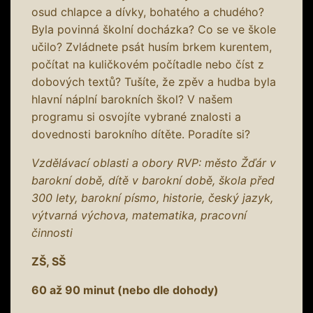
osud chlapce a dívky, bohatého a chudého?
Byla povinná školní docházka? Co se ve škole
učilo? Zvládnete psát husím brkem kurentem,
počítat na kuličkovém počítadle nebo číst z
dobových textů? Tušíte, že zpěv a hudba byla
hlavní náplní barokních škol? V našem
programu si osvojíte vybrané znalosti a
dovednosti barokního dítěte. Poradíte si?
Vzdělávací oblasti a obory RVP: město Žďár v
barokní době, dítě v barokní době, škola před
300 lety, barokní písmo, historie, český jazyk,
výtvarná výchova, matematika, pracovní
činnosti
ZŠ, SŠ
60 až 90 minut (nebo dle dohody)