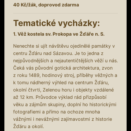
40 Kč/žák, doprovod zdarma
Tematické vycházky:
1. Věž kostela sv. Prokopa ve Žďáře n. S.
Nenechte si ujít návštěvu ojedinělé památky v
centru Žďáru nad Sázavou. Je to jedna z
nejpůvodnějších a nejautentičtějších věží u nás.
Čeká vás původní gotická architektura, zvon
z roku 1489, hodinový stroj, příběhy věžných a
k tomu nádherný výhled na centrum Žďáru,
okolní čtvrti, Zelenou horu i objekty vzdálené
až 12 km. Průvodce výklad rád přizpůsobí
věku a zájmům skupiny, doplní ho historickými
fotografiemi a přímo na ochoze mnoha
vážnými i nevážnými zajímavostmi z historie
Žďáru a okolí.