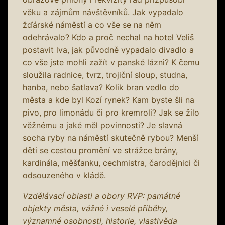
věku a zájmům návštěvníků. Jak vypadalo
žďárské náměstí a co vše se na něm
odehrávalo? Kdo a proč nechal na hotel Veliš
postavit lva, jak původně vypadalo divadlo a
co vše jste mohli zažít v panské lázni? K čemu
sloužila radnice, tvrz, trojiční sloup, studna,
hanba, nebo šatlava? Kolik bran vedlo do
města a kde byl Kozí rynek? Kam byste šli na
pivo, pro limonádu či pro kremroli? Jak se žilo
věžnému a jaké měl povinnosti? Je slavná
socha ryby na náměstí skutečně rybou? Menší
děti se cestou promění ve strážce brány,
kardinála, měšťanku, cechmistra, čarodějnici či
odsouzeného v kládě.
Vzdělávací oblasti a obory RVP: památné
objekty města, vážné i veselé příběhy,
významné osobnosti, historie, vlastivěda