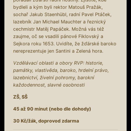
bydleli a kým byli rektor Matouš Pražák,
sochař Jakub Staenhübl, radní Pavel Ptáček,
lazebník Jan Michael Mauchter a řeznický
cechmistr Matěj Papáček. Možná vás též
zaujme, oč se vsadili pánové Fiklovský a
Sejkora roku 1653. Uvidíte, že žďárské baroko
nereprezentuje jen Santini a Zelená hora.
Vzdělávací oblasti a obory RVP: historie,
památky, vlastivěda, baroko, hrdelní právo,
lazebnictví, živelní pohromy, barokní
každodennost, slavné osobnosti
ZŠ, SŠ
45 až 90 minut (nebo dle dohody)
30 Kč/žák, doprovod zdarma