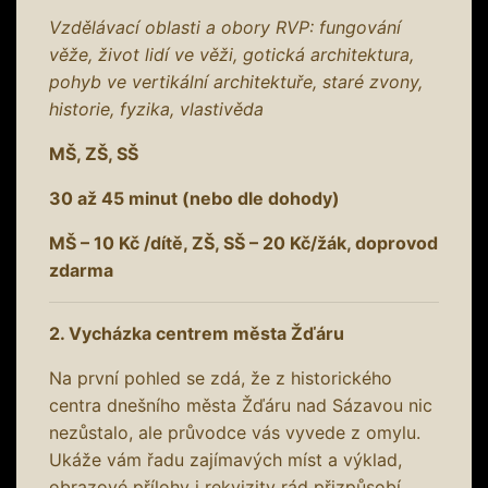
Vzdělávací oblasti a obory RVP: fungování
věže, život lidí ve věži, gotická architektura,
pohyb ve vertikální architektuře, staré zvony,
historie, fyzika, vlastivěda
MŠ, ZŠ, SŠ
30 až 45 minut (nebo dle dohody)
MŠ – 10 Kč /dítě, ZŠ, SŠ – 20 Kč/žák, doprovod
zdarma
2. Vycházka centrem města Žďáru
Na první pohled se zdá, že z historického
centra dnešního města Žďáru nad Sázavou nic
nezůstalo, ale průvodce vás vyvede z omylu.
Ukáže vám řadu zajímavých míst a výklad,
obrazové přílohy i rekvizity rád přizpůsobí