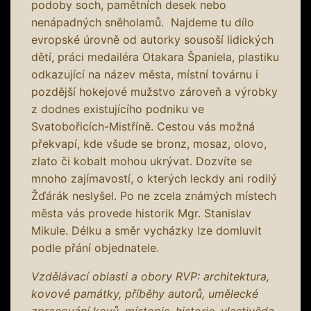
podoby soch, pamětních desek nebo
nenápadných sněholamů. Najdeme tu dílo
evropské úrovně od autorky sousoší lidických
dětí, práci medailéra Otakara Španiela, plastiku
odkazující na název města, místní továrnu i
pozdější hokejové mužstvo zároveň a výrobky
z dodnes existujícího podniku ve
Svatobořicích-Mistříně. Cestou vás možná
překvapí, kde všude se bronz, mosaz, olovo,
zlato či kobalt mohou ukrývat. Dozvíte se
mnoho zajímavostí, o kterých leckdy ani rodilý
Žďárák neslyšel. Po ne zcela známých místech
města vás provede historik Mgr. Stanislav
Mikule. Délku a směr vycházky lze domluvit
podle přání objednatele.
Vzdělávací oblasti a obory RVP: architektura,
kovové památky, příběhy autorů, umělecké
zpracování kovů, místopis, historie, vlastivěda,