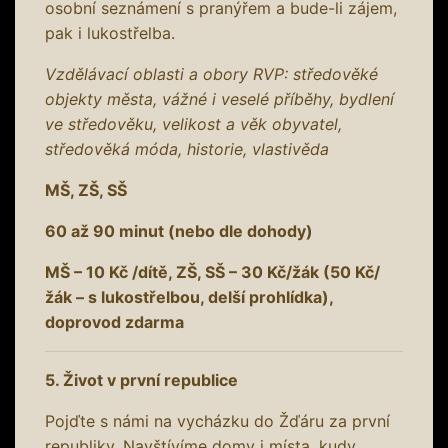
osobní seznámení s pranýřem a bude-li zájem,
pak i lukostřelba.
Vzdělávací oblasti a obory RVP: středověké
objekty města, vážné i veselé příběhy, bydlení
ve středověku, velikost a věk obyvatel,
středověká móda, historie, vlastivěda
MŠ, ZŠ, SŠ
60 až 90 minut (nebo dle dohody)
MŠ – 10 Kč /dítě, ZŠ, SŠ – 30 Kč/žák (50 Kč/
žák – s lukostřelbou, delší prohlídka),
doprovod zdarma
5. Život v první republice
Pojďte s námi na vycházku do Žďáru za první
republiky. Navštívíme domy i místa, kudy