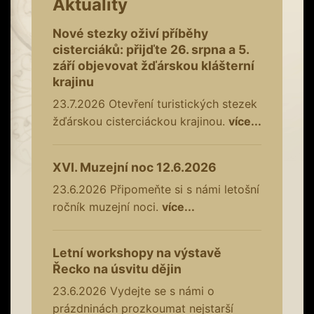
Aktuality
Nové stezky oživí příběhy
cisterciáků: přijďte 26. srpna a 5.
září objevovat žďárskou klášterní
krajinu
23.7.2026
Otevření turistických stezek
žďárskou cisterciáckou krajinou.
více...
XVI. Muzejní noc 12.6.2026
23.6.2026
Připomeňte si s námi letošní
ročník muzejní noci.
více...
Letní workshopy na výstavě
Řecko na úsvitu dějin
23.6.2026
Vydejte se s námi o
prázdninách prozkoumat nejstarší