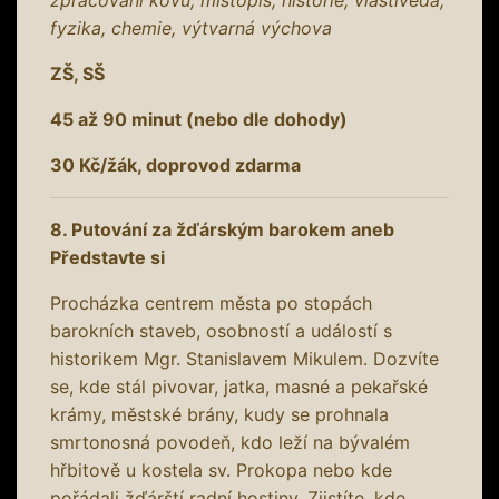
fyzika, chemie, výtvarná výchova
ZŠ, SŠ
45 až 90 minut (nebo dle dohody)
30 Kč/žák, doprovod zdarma
8. Putování za žďárským barokem aneb
Představte si
Procházka centrem města po stopách
barokních staveb, osobností a událostí s
historikem Mgr. Stanislavem Mikulem. Dozvíte
se, kde stál pivovar, jatka, masné a pekařské
krámy, městské brány, kudy se prohnala
smrtonosná povodeň, kdo leží na bývalém
hřbitově u kostela sv. Prokopa nebo kde
pořádali žďárští radní hostiny. Zjistíte, kde