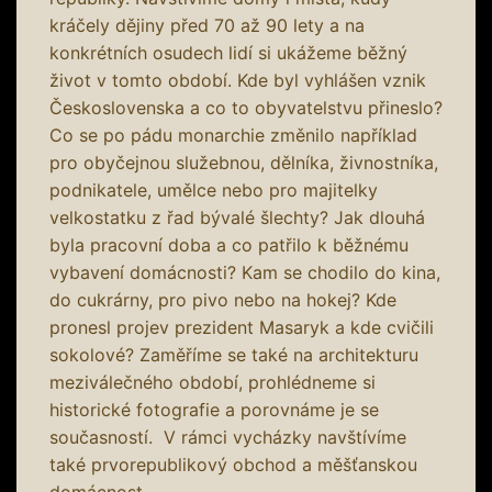
kráčely dějiny před 70 až 90 lety a na
konkrétních osudech lidí si ukážeme běžný
život v tomto období. Kde byl vyhlášen vznik
Československa a co to obyvatelstvu přineslo?
Co se po pádu monarchie změnilo například
pro obyčejnou služebnou, dělníka, živnostníka,
podnikatele, umělce nebo pro majitelky
velkostatku z řad bývalé šlechty? Jak dlouhá
byla pracovní doba a co patřilo k běžnému
vybavení domácnosti? Kam se chodilo do kina,
do cukrárny, pro pivo nebo na hokej? Kde
pronesl projev prezident Masaryk a kde cvičili
sokolové? Zaměříme se také na architekturu
meziválečného období, prohlédneme si
historické fotografie a porovnáme je se
současností. V rámci vycházky navštívíme
také prvorepublikový obchod a měšťanskou
domácnost.