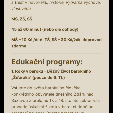
a trest v novověku, historie, výtvarná výchova,
vlastivěda
MŠ, ZŠ, SŠ
45 až 60 minut (nebo dle dohody)
MŠ – 10 Kč /dítě, ZŠ, SŠ – 30 Kč/žák, doprovod
zdarma
Edukační programy:
1. Roky v baroku – Běžný život barokního
„Žďáráka“ (pouze do 6. 11.)
Vstupte do světa barokního člověka,
konkrétního obyvatele dnešního Žďáru nad
Sázavou z přelomu 17. a 18. století. Lektor vás
provede úskalími života v barokní době od
narození po smrt. Budete pracovat ve