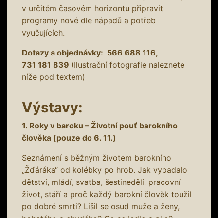
v určitém časovém horizontu připravit
programy nové dle nápadů a potřeb
vyučujících.
Dotazy a objednávky: 566 688 116,
731 181 839
(Ilustrační fotografie naleznete
níže pod textem)
Výstavy:
1. Roky v baroku – Životní pouť barokního
člověka (pouze do 6. 11.)
Seznámení s běžným životem barokního
„Žďáráka“ od kolébky po hrob. Jak vypadalo
dětství, mládí, svatba, šestinedělí, pracovní
život, stáří a proč každý barokní člověk toužil
po dobré smrti? Lišil se osud muže a ženy,