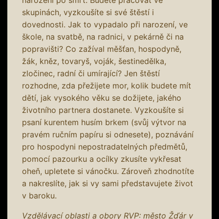
skupinách, vyzkoušíte si své štěstí i
dovednosti. Jak to vypadalo při narození, ve
škole, na svatbě, na radnici, v pekárně či na
popravišti? Co zažíval měšťan, hospodyně,
žák, kněz, tovaryš, voják, šestinedělka,
zločinec, radní či umírající? Jen štěstí
rozhodne, zda přežijete mor, kolik budete mít
dětí, jak vysokého věku se dožijete, jakého
životního partnera dostanete. Vyzkoušíte si
psaní kurentem husím brkem (svůj výtvor na
pravém ručním papíru si odnesete), poznávání
pro hospodyni nepostradatelných předmětů,
pomocí pazourku a ocílky zkusíte vykřesat
oheň, upletete si vánočku. Zároveň zhodnotíte
a nakreslíte, jak si vy sami představujete život
v baroku.
Vzdělávací oblasti a obory RVP: město Žďár v