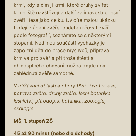
krmí, kdy a čím ji krmí, které druhy zvířat
krmeliště navštěvují a další zajímavosti o lesní
zvěři i lese jako celku. Uvidíte malou ukázku
trofejí, vábení zvěře, budete určovat zvěř
podle fotografií, seznámíte se s některými
stopami. Nedílnou součástí vycházky je
zapojení dětí do práce myslivců, příprava
krmiva pro zvěř a při troše štěstí a
ohleduplného chování možná dojde i na
zahlédnutí zvěře samotné.
Vzdělávací oblasti a obory RVP: život v lese,
potrava zvěře, druhy zvěře, lesní botanika,
lesnictví, přírodopis, botanika, zoologie,
ekologie
MŠ, 1. stupeň ZŠ
45 až 90 minut (nebo dle dohody)