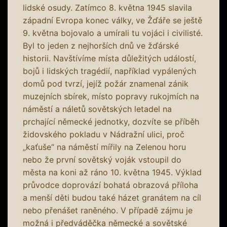
lidské osudy. Zatímco 8. května 1945 slavila
západní Evropa konec války, ve Žďáře se ještě
9. května bojovalo a umírali tu vojáci i civilisté.
Byl to jeden z nejhorších dnů ve žďárské
historii. Navštívíme místa důležitých událostí,
bojů i lidských tragédií, například vypálených
domů pod tvrzí, jejíž požár znamenal zánik
muzejních sbírek, místo popravy rukojmích na
náměstí a náletů sovětských letadel na
prchající německé jednotky, dozvíte se příběh
židovského pokladu v Nádražní ulici, proč
„kaťuše“ na náměstí mířily na Zelenou horu
nebo že první sovětský voják vstoupil do
města na koni až ráno 10. května 1945. Výklad
průvodce doprovází bohatá obrazová příloha
a menší děti budou také házet granátem na cíl
nebo přenášet raněného. V případě zájmu je
možná i předváděčka německé a sovětské