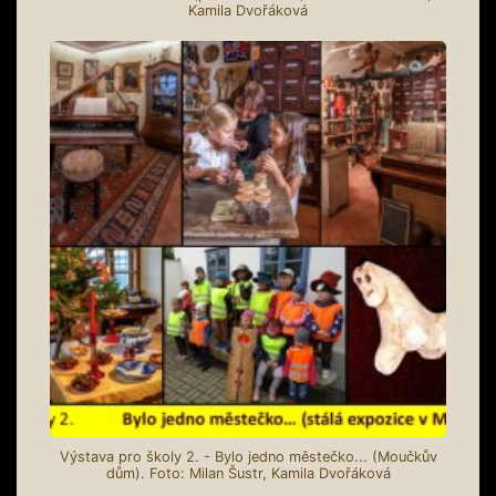
Kamila Dvořáková
Výstava pro školy 2. - Bylo jedno městečko... (Moučkův
dům). Foto: Milan Šustr, Kamila Dvořáková