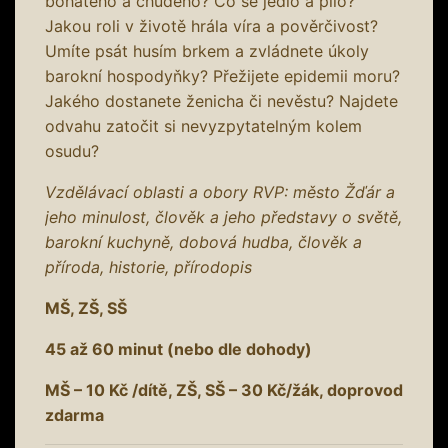
bohatého a chudého? Co se jedlo a pilo?
Jakou roli v životě hrála víra a pověrčivost?
Umíte psát husím brkem a zvládnete úkoly
barokní hospodyňky? Přežijete epidemii moru?
Jakého dostanete ženicha či nevěstu? Najdete
odvahu zatočit si nevyzpytatelným kolem
osudu?
Vzdělávací oblasti a obory RVP: město Žďár a
jeho minulost, člověk a jeho představy o světě,
barokní kuchyně, dobová hudba, člověk a
příroda, historie, přírodopis
MŠ, ZŠ, SŠ
45 až 60 minut (nebo dle dohody)
MŠ – 10 Kč /dítě, ZŠ, SŠ – 30 Kč/žák, doprovod
zdarma