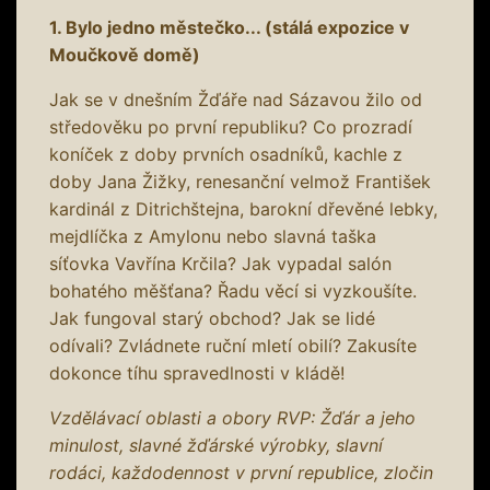
1. Bylo jedno městečko... (stálá expozice v
Moučkově domě)
Jak se v dnešním Žďáře nad Sázavou žilo od
středověku po první republiku? Co prozradí
koníček z doby prvních osadníků, kachle z
doby Jana Žižky, renesanční velmož František
kardinál z Ditrichštejna, barokní dřevěné lebky,
mejdlíčka z Amylonu nebo slavná taška
síťovka Vavřína Krčila? Jak vypadal salón
bohatého měšťana? Řadu věcí si vyzkoušíte.
Jak fungoval starý obchod? Jak se lidé
odívali? Zvládnete ruční mletí obilí? Zakusíte
dokonce tíhu spravedlnosti v kládě!
Vzdělávací oblasti a obory RVP: Žďár a jeho
minulost, slavné žďárské výrobky, slavní
rodáci, každodennost v první republice, zločin