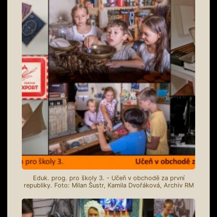
Eduk. prog. pro školy 3. - Učeň v obchodě za první
republiky. Foto: Milan Šustr, Kamila Dvořáková, Archiv RM