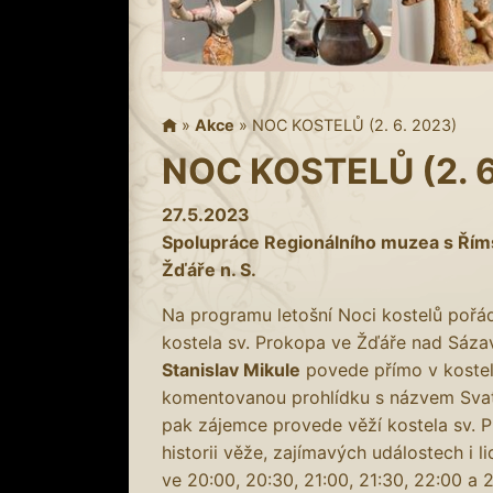
»
Akce
»
NOC KOSTELŮ (2. 6. 2023)
NOC KOSTELŮ (2. 6
27.5.2023
Spolupráce Regionálního muzea s Římsk
Žďáře n. S.
Na programu letošní Noci kostelů poř
kostela sv. Prokopa ve Žďáře nad Sáza
Stanislav Mikule
povede přímo v kostel
komentovanou prohlídku s názvem Svat
pak zájemce provede věží kostela sv.
historii věže, zajímavých událostech i l
ve 20:00, 20:30, 21:00, 21:30, 22:00 a 