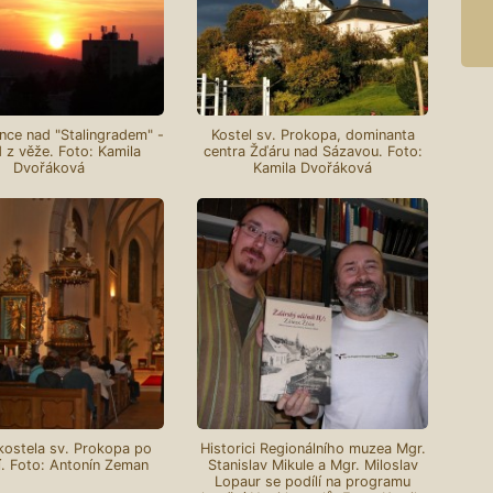
nce nad "Stalingradem" -
Kostel sv. Prokopa, dominanta
 z věže. Foto: Kamila
centra Žďáru nad Sázavou. Foto:
Dvořáková
Kamila Dvořáková
 kostela sv. Prokopa po
Historici Regionálního muzea Mgr.
. Foto: Antonín Zeman
Stanislav Mikule a Mgr. Miloslav
Lopaur se podílí na programu