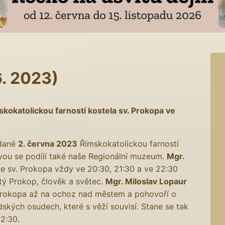
. 2023)
okatolickou farností kostela sv. Prokopa ve
ádané
2. června 2023
Římskokatolickou farností
vou se podílí také naše Regionální muzeum.
Mgr.
e sv. Prokopa vždy ve 20:30, 21:30 a ve 22:30
ý Prokop, člověk a světec.
Mgr. Miloslav Lopaur
 Prokopa až na ochoz nad městem a pohovoří o
idských osudech, které s věží souvisí. Stane se tak
22:30.