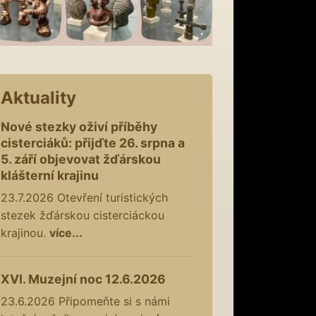
Aktuality
Nové stezky oživí příběhy
cisterciáků: přijďte 26. srpna a
5. září objevovat žďárskou
klášterní krajinu
23.7.2026
Otevření turistických
stezek žďárskou cisterciáckou
krajinou.
více...
XVI. Muzejní noc 12.6.2026
23.6.2026
Připomeňte si s námi