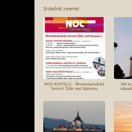
Srdečně zveme!
NOC KOSTELŮ - Římskokatolická
Věž ko
farnost Žďár nad Sázavou
západu