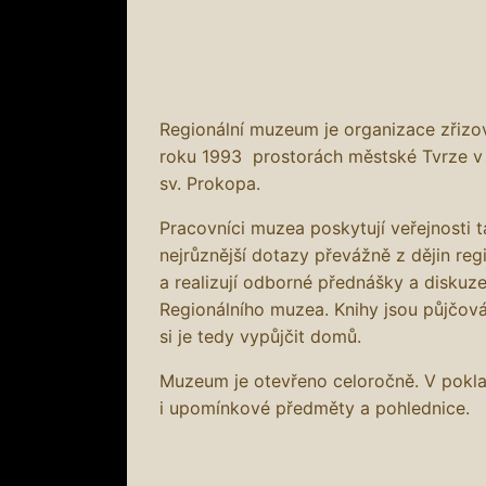
Regionální muzeum je organizace zřiz
roku 1993 prostorách městské Tvrze v
sv. Prokopa.
Pracovníci muzea poskytují veřejnosti 
nejrůznější dotazy převážně z dějin reg
a realizují odborné přednášky a diskuze
Regionálního muzea. Knihy jsou půjčov
si je tedy vypůjčit domů.
Muzeum je otevřeno celoročně. V pokl
i upomínkové předměty a pohlednice.