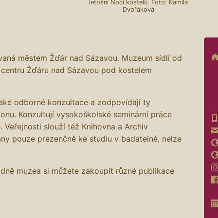
letošní Noci kostelů. Foto: Kamila
Dvořáková
ovaná městem Žďár nad Sázavou. Muzeum sídlí od
 centru Žďáru nad Sázavou pod kostelem
také odborné konzultace a zodpovídají ty
ionu. Konzultují vysokoškolské seminární práce
. Veřejnosti slouží též Knihovna a Archiv
ány pouze prezenčně ke studiu v badatelně, nelze
adně muzea si můžete zakoupit různé publikace