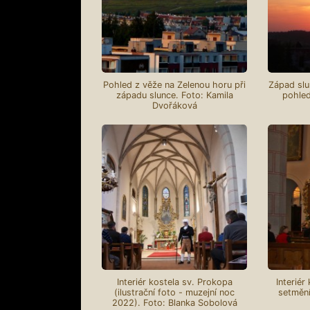
Pohled z věže na Zelenou horu při
Západ slu
západu slunce. Foto: Kamila
pohled
Dvořáková
Interiér kostela sv. Prokopa
Interiér
(ilustrační foto - muzejní noc
setmění
2022). Foto: Blanka Sobolová