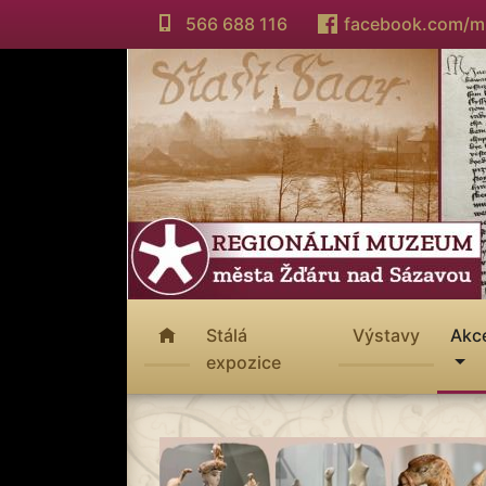
566 688 116
facebook.com/
Stálá
Výstavy
Akc
expozice