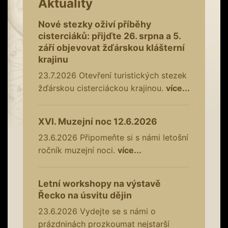
Aktuality
Nové stezky oživí příběhy
cisterciáků: přijďte 26. srpna a 5.
září objevovat žďárskou klášterní
krajinu
23.7.2026
Otevření turistických stezek
žďárskou cisterciáckou krajinou.
více...
XVI. Muzejní noc 12.6.2026
23.6.2026
Připomeňte si s námi letošní
ročník muzejní noci.
více...
Letní workshopy na výstavě
Řecko na úsvitu dějin
23.6.2026
Vydejte se s námi o
prázdninách prozkoumat nejstarší