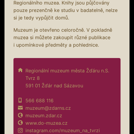
Regionálního muzea. Knihy jsou půjčovány
pouze prezenčně ke studiu v badatelně, nelze
si je tedy vypůjčit domů.
Muzeum je otevřeno celoročně. V pokladně
muzea si můžete zakoupit různé publikace
i upomínkové předměty a pohlednice.
Regionální muzeum města Žďáru n.S.
Tvrz 8
591 01 Žďár nad Sázavou
566 688 116
muzeum@zdarns.cz
muzeum.zdar.cz
www.do-muzea.cz
instagram.com/muzeum_na_tvrzi