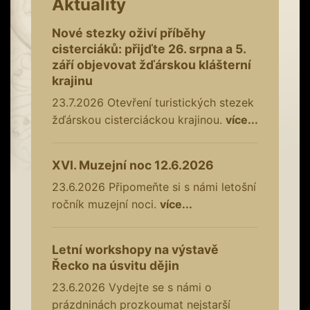
Aktuality
Nové stezky oživí příběhy
cisterciáků: přijďte 26. srpna a 5.
září objevovat žďárskou klášterní
krajinu
23.7.2026
Otevření turistických stezek
žďárskou cisterciáckou krajinou.
více...
XVI. Muzejní noc 12.6.2026
23.6.2026
Připomeňte si s námi letošní
ročník muzejní noci.
více...
Letní workshopy na výstavě
Řecko na úsvitu dějin
23.6.2026
Vydejte se s námi o
prázdninách prozkoumat nejstarší