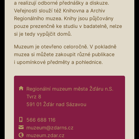
a realizují odborné přednášky a diskuze.
Veřejnosti slouží též Knihovna a Archiv
Regionálního muzea. Knihy jsou půjčovány
pouze prezenčně ke studiu v badatelně, nelze
si je tedy vypůjčit domů.
Muzeum je otevřeno celoročně. V pokladně
muzea si můžete zakoupit různé publikace
i upomínkové předměty a pohlednice.
Regionální muzeum města Žďáru n.S.
Tvrz 8
591 01 Žďár nad Sázavou
566 688 116
muzeum@zdarns.cz
muzeum.zdar.cz