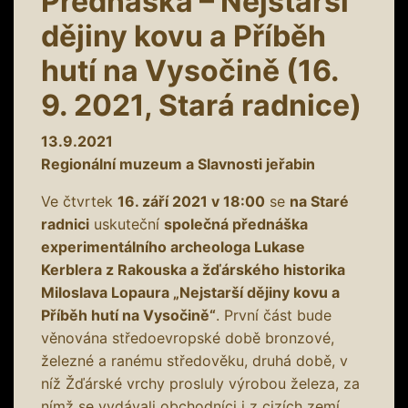
Přednáška – Nejstarší
dějiny kovu a Příběh
hutí na Vysočině (16.
9. 2021, Stará radnice)
13.9.2021
Regionální muzeum a Slavnosti jeřabin
Ve čtvrtek
16. září 2021 v 18:00
se
na Staré
radnici
uskuteční
společná přednáška
experimentálního archeologa Lukase
Kerblera z Rakouska a žďárského historika
Miloslava Lopaura „Nejstarší dějiny kovu a
Příběh hutí na Vysočině“
. První část bude
věnována středoevropské době bronzové,
železné a ranému středověku, druhá době, v
níž Žďárské vrchy prosluly výrobou železa, za
nímž se vydávali obchodníci i z cizích zemí,