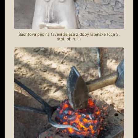
Šachtová pec na tavení železa z doby laténské (cca 3.
stol. př. n. l.)