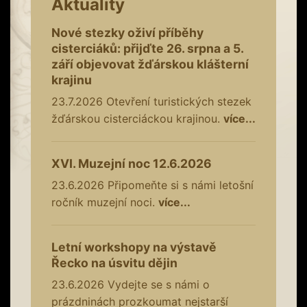
Aktuality
Nové stezky oživí příběhy
cisterciáků: přijďte 26. srpna a 5.
září objevovat žďárskou klášterní
krajinu
23.7.2026
Otevření turistických stezek
žďárskou cisterciáckou krajinou.
více...
XVI. Muzejní noc 12.6.2026
23.6.2026
Připomeňte si s námi letošní
ročník muzejní noci.
více...
Letní workshopy na výstavě
Řecko na úsvitu dějin
23.6.2026
Vydejte se s námi o
prázdninách prozkoumat nejstarší