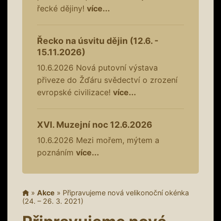
řecké dějiny!
více...
Řecko na úsvitu dějin (12.6. -
15.11.2026)
10.6.2026
Nová putovní výstava
přiveze do Žďáru svědectví o zrození
evropské civilizace!
více...
XVI. Muzejní noc 12.6.2026
10.6.2026
Mezi mořem, mýtem a
poznáním
více...
»
Akce
»
Připravujeme nová velikonoční okénka
(24. – 26. 3. 2021)