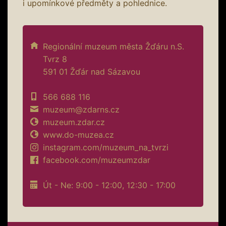
i upomínkové předměty a pohlednice.
Regionální muzeum města Žďáru n.S.
Tvrz 8
591 01 Žďár nad Sázavou
566 688 116
muzeum@zdarns.cz
muzeum.zdar.cz
www.do-muzea.cz
instagram.com/muzeum_na_tvrzi
facebook.com/muzeumzdar
Út - Ne: 9:00 - 12:00, 12:30 - 17:00