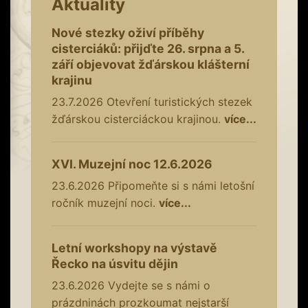
Aktuality
Nové stezky oživí příběhy
cisterciáků: přijďte 26. srpna a 5.
září objevovat žďárskou klášterní
krajinu
23.7.2026
Otevření turistických stezek
žďárskou cisterciáckou krajinou.
více...
XVI. Muzejní noc 12.6.2026
23.6.2026
Připomeňte si s námi letošní
ročník muzejní noci.
více...
Letní workshopy na výstavě
Řecko na úsvitu dějin
23.6.2026
Vydejte se s námi o
prázdninách prozkoumat nejstarší