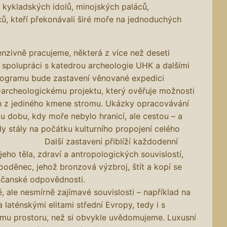
a kykladských idolů, minojských paláců,
ů, kteří překonávali širé moře na jednoduchých
zivně pracujeme, některá z více než deseti
 spolupráci s katedrou archeologie UHK a dalšími
rogramu bude zastavení věnované expedici
archeologickému projektu, který ověřuje možnosti
h z jediného kmene stromu. Ukázky opracovávání
 dobu, kdy moře nebylo hranicí, ale cestou – a
y stály na počátku kulturního propojení celého
tavení přiblíží každodenní
jeho těla, zdraví a antropologických souvislostí,
kooděnec, jehož bronzová výzbroj, štít a kopí se
é síly i občanské odpovědnosti.
ale nesmírně zajímavé souvislosti – například na
 laténskými elitami střední Evropy, tedy i s
ašemu prostoru, než si obvykle uvědomujeme. Luxusní