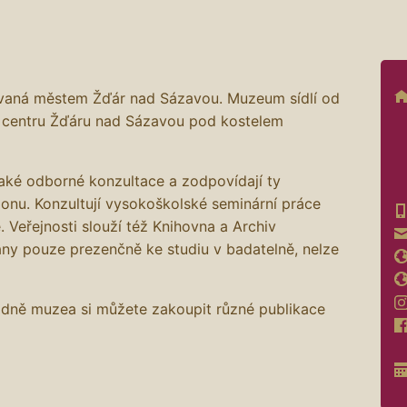
ovaná městem Žďár nad Sázavou. Muzeum sídlí od
 centru Žďáru nad Sázavou pod kostelem
také odborné konzultace a zodpovídají ty
ionu. Konzultují vysokoškolské seminární práce
. Veřejnosti slouží též Knihovna a Archiv
ány pouze prezenčně ke studiu v badatelně, nelze
adně muzea si můžete zakoupit různé publikace