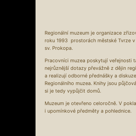
Regionální muzeum je organizace zřiz
roku 1993 prostorách městské Tvrze v
sv. Prokopa.
Pracovníci muzea poskytují veřejnosti 
nejrůznější dotazy převážně z dějin reg
a realizují odborné přednášky a diskuze
Regionálního muzea. Knihy jsou půjčov
si je tedy vypůjčit domů.
Muzeum je otevřeno celoročně. V pokl
i upomínkové předměty a pohlednice.