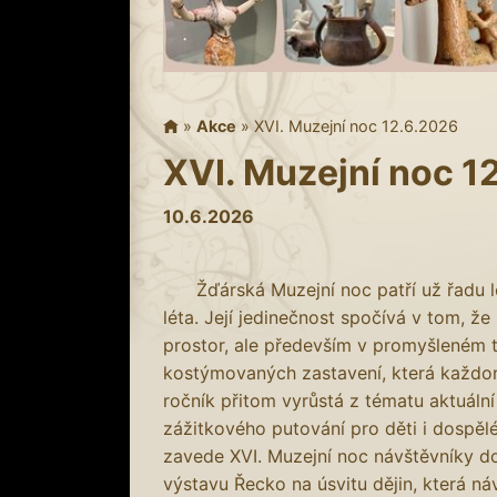
»
Akce
»
XVI. Muzejní noc 12.6.2026
XVI. Muzejní noc 1
10.6.2026
Žďárská Muzejní noc patří už řadu le
léta. Její jedinečnost spočívá v tom, 
prostor, ale především v promyšleném 
kostýmovaných zastavení, která každoroč
ročník přitom vyrůstá z tématu aktuální
zážitkového putování pro děti i dospěl
zavede XVI. Muzejní noc návštěvníky d
výstavu Řecko na úsvitu dějin, která n