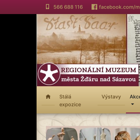
566 688 116
facebook.com/
Stálá
Výstavy
Akc
expozice