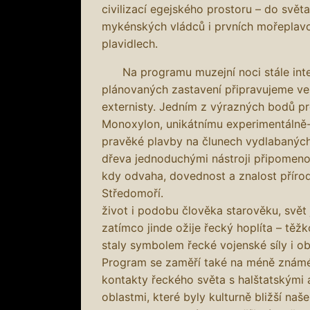
civilizací egejského prostoru – do svět
mykénských vládců i prvních mořeplavc
plavidlech.
Na programu muzejní noci stále inten
plánovaných zastavení připravujeme ve
externisty. Jedním z výrazných bodů p
Monoxylon, unikátnímu experimentálně-
pravěké plavby na člunech vydlabanýc
dřeva jednoduchými nástroji připomenou
kdy odvaha, dovednost a znalost přírod
Středomoří. Další zas
život i podobu člověka starověku, svět 
zatímco jinde ožije řecký hoplíta – těž
staly symbolem řecké vojensk
Program se zaměří také na méně známé, 
kontakty řeckého světa s halštatskými a
oblastmi, které byly kulturně bližší n