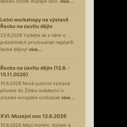
letošní ročník muzejní noci.
více...
Letní workshopy na výstavě
Řecko na úsvitu dějin
23.6.2026
Vydejte se s námi o
prázdninách prozkoumat nejstarší
řecké dějiny!
více...
Řecko na úsvitu dějin (12.6. -
15.11.2026)
10.6.2026
Nová putovní výstava
přiveze do Žďáru svědectví o
zrození evropské civilizace!
více...
XVI. Muzejní noc 12.6.2026
10.6.2026
Mezi mořem, mýtem a