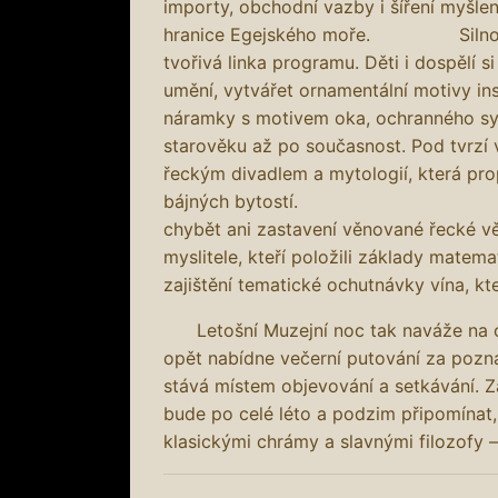
importy, obchodní vazby i šíření myšle
hranice Egejského moře. Silnou sou
tvořivá linka programu. Děti i dospělí
umění, vytvářet ornamentální motivy in
náramky s motivem oka, ochranného sy
starověku až po současnost. Pod tvrzí 
řeckým divadlem a mytologií, která prop
bájných by
chybět ani zastavení věnované řecké vě
myslitele, kteří položili základy matem
zajištění tematické ochutnávky vína, kte
Letošní Muzejní noc tak naváže na ob
opět nabídne večerní putování za pozná
stává místem objevování a setkávání. 
bude po celé léto a podzim připomínat,
klasickými chrámy a slavnými filozofy –