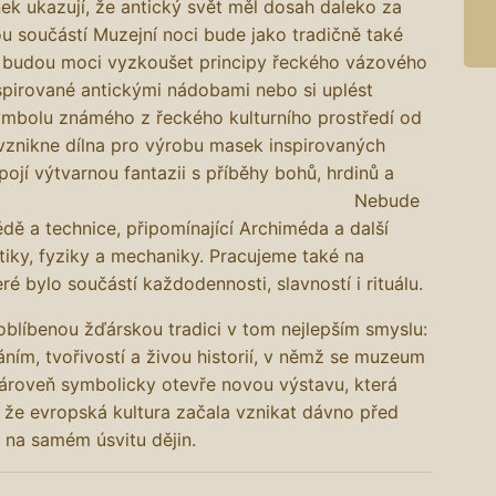
nek ukazují, že antický svět měl dosah daleko za
částí Muzejní noci bude jako tradičně také
 si budou moci vyzkoušet principy řeckého vázového
spirované antickými nádobami nebo si uplést
mbolu známého z řeckého kulturního prostředí od
vznikne dílna pro výrobu masek inspirovaných
ojí výtvarnou fantazii s příběhy bohů, hrdinů a
tostí. Nebude
dě a technice, připomínající Archiméda a další
atiky, fyziky a mechaniky. Pracujeme také na
ré bylo součástí každodennosti, slavností i rituálu.
líbenou žďárskou tradici v tom nejlepším smyslu:
ním, tvořivostí a živou historií, v němž se muzeum
Zároveň symbolicky otevře novou výstavu, která
 že evropská kultura začala vznikat dávno před
 na samém úsvitu dějin.