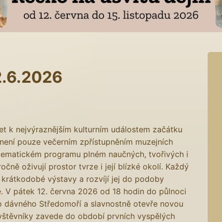
2.6.2026
t k nejvýraznějším kulturním událostem začátku
že není pouze večerním zpřístupněním muzejních
tematickém programu plném naučných, tvořivých i
ně oživují prostor tvrze i její blízké okolí. Každý
 krátkodobé výstavy a rozvíjí jej do podoby
é. V pátek 12. června 2026 od 18 hodin do půlnoci
o dávného Středomoří a slavnostně otevře novou
ávštěvníky zavede do období prvních vyspělých