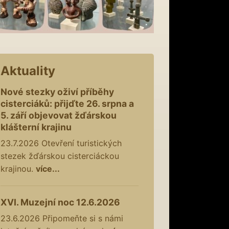
Aktuality
Nové stezky oživí příběhy
cisterciáků: přijďte 26. srpna a
5. září objevovat žďárskou
klášterní krajinu
23.7.2026
Otevření turistických
stezek žďárskou cisterciáckou
krajinou.
více...
XVI. Muzejní noc 12.6.2026
23.6.2026
Připomeňte si s námi