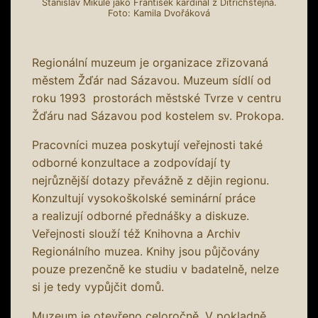
Stanislav Mikule jako František kardinál z Ditrichštejna.
Foto: Kamila Dvořáková
Regionální muzeum je organizace zřizovaná
městem Žďár nad Sázavou. Muzeum sídlí od
roku 1993 prostorách městské Tvrze v centru
Žďáru nad Sázavou pod kostelem sv. Prokopa.
Pracovníci muzea poskytují veřejnosti také
odborné konzultace a zodpovídají ty
nejrůznější dotazy převážně z dějin regionu.
Konzultují vysokoškolské seminární práce
a realizují odborné přednášky a diskuze.
Veřejnosti slouží též Knihovna a Archiv
Regionálního muzea. Knihy jsou půjčovány
pouze prezenčně ke studiu v badatelně, nelze
si je tedy vypůjčit domů.
Muzeum je otevřeno celoročně. V pokladně