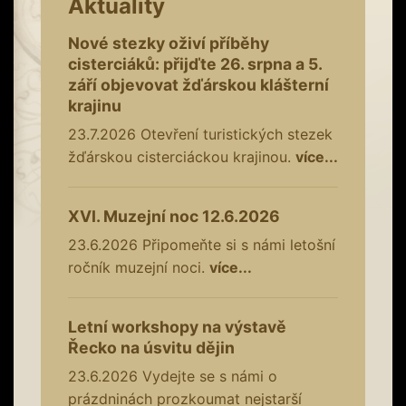
Aktuality
Nové stezky oživí příběhy
cisterciáků: přijďte 26. srpna a 5.
září objevovat žďárskou klášterní
krajinu
23.7.2026
Otevření turistických stezek
žďárskou cisterciáckou krajinou.
více...
XVI. Muzejní noc 12.6.2026
23.6.2026
Připomeňte si s námi letošní
ročník muzejní noci.
více...
Letní workshopy na výstavě
Řecko na úsvitu dějin
23.6.2026
Vydejte se s námi o
prázdninách prozkoumat nejstarší