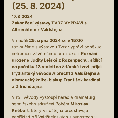
(25. 8. 2024)
17.8.2024
Zakončení výstavy TVRZ VYPRÁVÍ s
Albrechtem z Valdštejna
V neděli
25. srpna 2024
se
v 15:00
rozloučíme s výstavou Tvrz vypráví poněkud
netradiční závěrečnou prohlídkou.
Pozvání
urozené Judity Lejské z Rozenpachu, sídlící
na počátku 17. století na žďárské tvrzi, přijali
frýdlantský vévoda Albrecht z Valdštejna a
olomoucký kníže-biskup František kardinál
z Ditrichštejna
.
V roli vévody vystoupí herec a dramaturg
šermířského sdružení Bohém
Miroslav
Kněbort
, který Valdštejna představuje
například při Valdštejnských slavnostech v