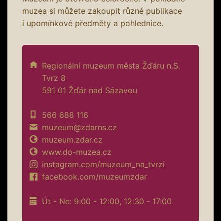
muzea si můžete zakoupit různé publikace
i upomínkové předměty a pohlednice.
Regionální muzeum města Žďáru n.S.
Tvrz 8
591 01 Žďár nad Sázavou
566 688 116
muzeum@zdarns.cz
muzeum.zdar.cz
www.do-muzea.cz
instagram.com/muzeum_na_tvrzi
facebook.com/muzeumzdar
Út - Ne: 9:00 - 12:00, 12:30 - 17:00