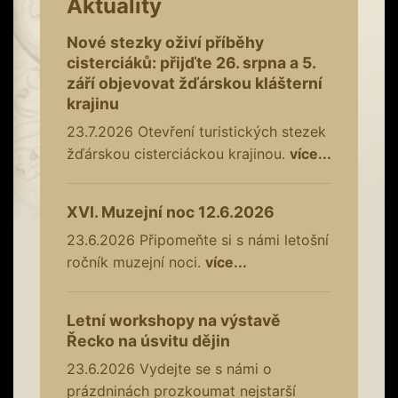
Aktuality
Nové stezky oživí příběhy
cisterciáků: přijďte 26. srpna a 5.
září objevovat žďárskou klášterní
krajinu
23.7.2026
Otevření turistických stezek
žďárskou cisterciáckou krajinou.
více...
XVI. Muzejní noc 12.6.2026
23.6.2026
Připomeňte si s námi letošní
ročník muzejní noci.
více...
Letní workshopy na výstavě
Řecko na úsvitu dějin
23.6.2026
Vydejte se s námi o
prázdninách prozkoumat nejstarší