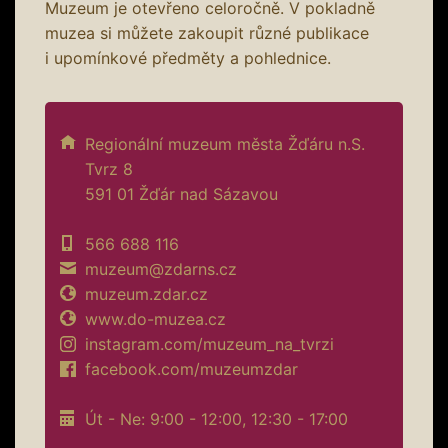
Muzeum je otevřeno celoročně. V pokladně
muzea si můžete zakoupit různé publikace
i upomínkové předměty a pohlednice.
Regionální muzeum města Žďáru n.S.
Tvrz 8
591 01 Žďár nad Sázavou
566 688 116
muzeum@zdarns.cz
muzeum.zdar.cz
www.do-muzea.cz
instagram.com/muzeum_na_tvrzi
facebook.com/muzeumzdar
Út - Ne: 9:00 - 12:00, 12:30 - 17:00