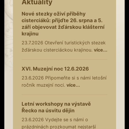
Aktuality
Nové stezky oživí příběhy
cisterciáků: přijďte 26. srpna a 5.
září objevovat žďárskou klášterní
krajinu
23.7.2026
Otevření turistických stezek
žďárskou cisterciáckou krajinou.
více...
XVI. Muzejní noc 12.6.2026
23.6.2026
Připomeňte si s námi letošní
ročník muzejní noci.
více...
Letní workshopy na výstavě
Řecko na úsvitu dějin
23.6.2026
Vydejte se s námi o
prázdninách prozkoumat nejstarší