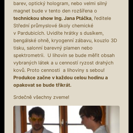
barev, optický hologram, nebo velmi silný
magnet bude v tento den rozšířena o
technickou show Ing. Jana Ptáčka
, ředitele
Střední průmyslové školy chemické
v Pardubicích. Uvidíte hrátky s dusíkem,
bengálské ohně, kryogenní zábavu, kouzlo 3D
tisku, salonní barevný plamen nebo
spektrometrii. U lihovin se bude měřit obsah
vybraných látek a u cenností ryzost drahých
kovů. Proto cennosti a lihoviny s sebou!
Produkce začne v každou celou hodinu a
opakovat se bude třikrát.
Srdečně všechny zveme!