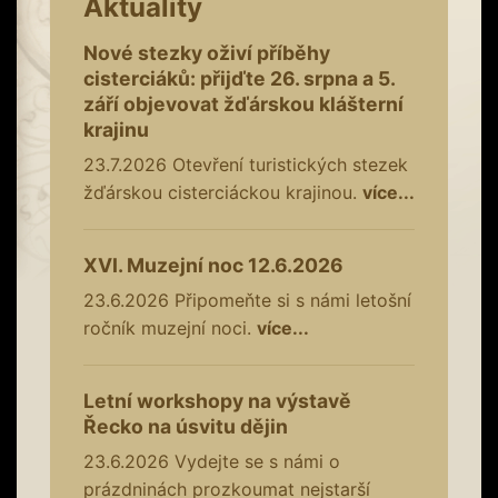
Aktuality
Nové stezky oživí příběhy
cisterciáků: přijďte 26. srpna a 5.
září objevovat žďárskou klášterní
krajinu
23.7.2026
Otevření turistických stezek
žďárskou cisterciáckou krajinou.
více...
XVI. Muzejní noc 12.6.2026
23.6.2026
Připomeňte si s námi letošní
ročník muzejní noci.
více...
Letní workshopy na výstavě
Řecko na úsvitu dějin
23.6.2026
Vydejte se s námi o
prázdninách prozkoumat nejstarší