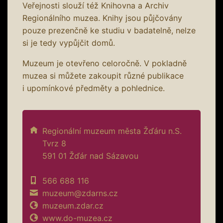
Veřejnosti slouží též Knihovna a Archiv
Regionálního muzea. Knihy jsou půjčovány
pouze prezenčně ke studiu v badatelně, nelze
si je tedy vypůjčit domů.
Muzeum je otevřeno celoročně. V pokladně
muzea si můžete zakoupit různé publikace
i upomínkové předměty a pohlednice.
Regionální muzeum města Žďáru n.S.
Tvrz 8
591 01 Žďár nad Sázavou
566 688 116
muzeum@zdarns.cz
muzeum.zdar.cz
www.do-muzea.cz