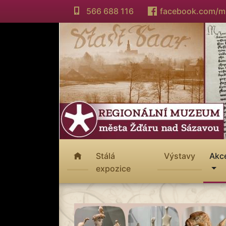
566 688 116
facebook.com/
Stálá
Výstavy
Akc
expozice