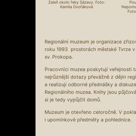
Zeleň okolo řeky Sázavy. Foto:
Pou
Kamila Dvořáková
Nepomuc
Foto
Regionální muzeum je organizace zřiz
roku 1993 prostorách městské Tvrze v
sv. Prokopa.
Pracovníci muzea poskytují veřejnosti 
nejrůznější dotazy převážně z dějin reg
a realizují odborné přednášky a diskuze
Regionálního muzea. Knihy jsou půjčov
si je tedy vypůjčit domů.
Muzeum je otevřeno celoročně. V pokl
i upomínkové předměty a pohlednice.