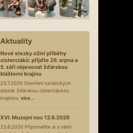
Aktuality
Nové stezky oživí příběhy
cisterciáků: přijďte 26. srpna a
5. září objevovat žďárskou
klášterní krajinu
23.7.2026
Otevření turistických
stezek žďárskou cisterciáckou
krajinou.
více...
XVI. Muzejní noc 12.6.2026
23.6.2026
Připomeňte si s námi