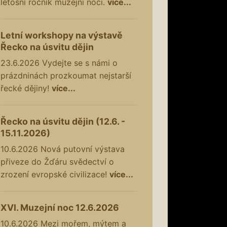
letošní ročník muzejní noci.
více...
Letní workshopy na výstavě
Řecko na úsvitu dějin
23.6.2026
Vydejte se s námi o
prázdninách prozkoumat nejstarší
řecké dějiny!
více...
Řecko na úsvitu dějin (12.6. -
15.11.2026)
10.6.2026
Nová putovní výstava
přiveze do Žďáru svědectví o
zrození evropské civilizace!
více...
XVI. Muzejní noc 12.6.2026
10.6.2026
Mezi mořem, mýtem a