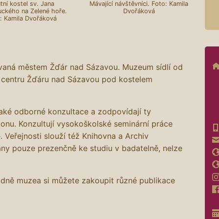
tní kostel sv. Jana
Mávající návštěvníci. Foto: Kamila
kého na Zelené hoře.
Dvořáková
: Kamila Dvořáková
ovaná městem Žďár nad Sázavou. Muzeum sídlí od
 centru Žďáru nad Sázavou pod kostelem
také odborné konzultace a zodpovídají ty
ionu. Konzultují vysokoškolské seminární práce
. Veřejnosti slouží též Knihovna a Archiv
ány pouze prezenčně ke studiu v badatelně, nelze
adně muzea si můžete zakoupit různé publikace