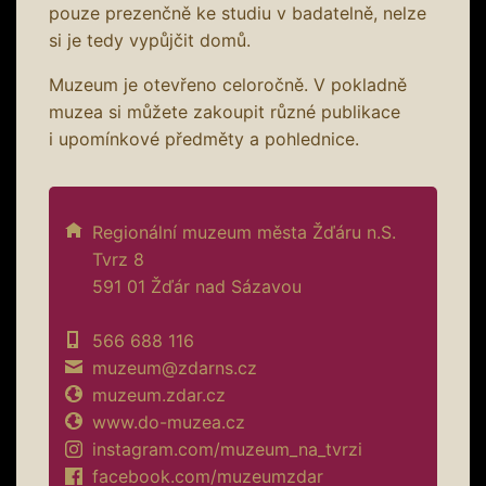
pouze prezenčně ke studiu v badatelně, nelze
si je tedy vypůjčit domů.
Muzeum je otevřeno celoročně. V pokladně
muzea si můžete zakoupit různé publikace
i upomínkové předměty a pohlednice.
Regionální muzeum města Žďáru n.S.
Tvrz 8
591 01 Žďár nad Sázavou
566 688 116
muzeum@zdarns.cz
muzeum.zdar.cz
www.do-muzea.cz
instagram.com/muzeum_na_tvrzi
facebook.com/muzeumzdar