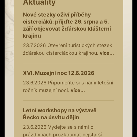
Aktuality
Nové stezky oživí příběhy
cisterciáků: přijďte 26. srpna a 5.
září objevovat žďárskou klášterní
krajinu
23.7.2026
Otevření turistických stezek
žďárskou cisterciáckou krajinou.
více...
XVI. Muzejní noc 12.6.2026
23.6.2026
Připomeňte si s námi letošní
ročník muzejní noci.
více...
Letní workshopy na výstavě
Řecko na úsvitu dějin
23.6.2026
Vydejte se s námi o
prázdninách prozkoumat nejstarší