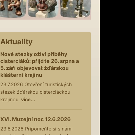
Aktuality
Nové stezky oživí příběhy
cisterciáků: přijďte 26. srpna a
5. září objevovat žďárskou
klášterní krajinu
23.7.2026
Otevření turistických
stezek žďárskou cisterciáckou
krajinou.
více...
XVI. Muzejní noc 12.6.2026
23.6.2026
Připomeňte si s námi