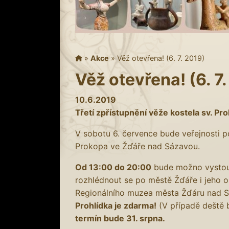
»
Akce
»
Věž otevřena! (6. 7. 2019)
Věž otevřena! (6. 7
10.6.2019
Třetí zpřístupnění věže kostela sv. Pr
V sobotu 6. července bude veřejnosti po
Prokopa ve Žďáře nad Sázavou.
Od 13:00 do 20:00
bude možno vystoup
rozhlédnout se po městě Žďáře i jeho 
Regionálního muzea města Žďáru nad Sáz
Prohlídka je zdarma!
(V případě deště 
termín bude 31. srpna.