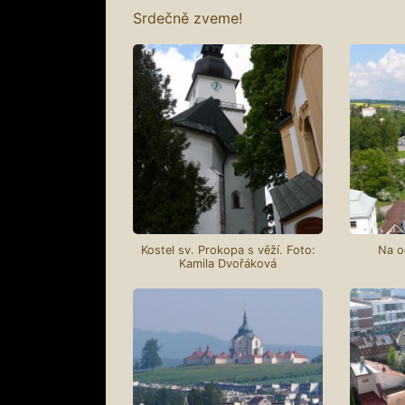
Srdečně zveme!
Kostel sv. Prokopa s věží. Foto:
Na o
Kamila Dvořáková