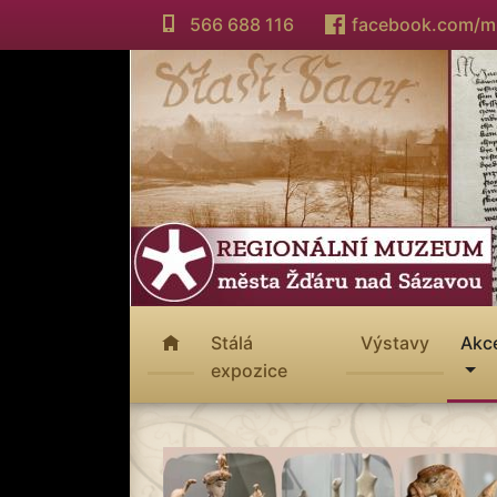
566 688 116
facebook.com/
Stálá
Výstavy
Akc
expozice