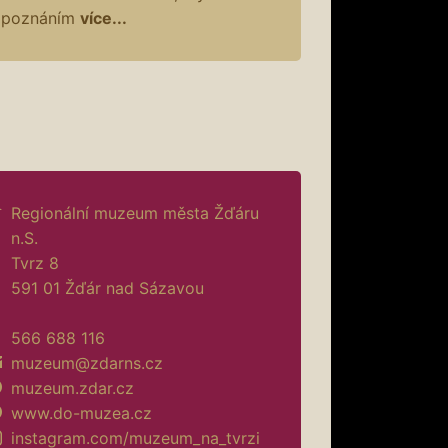
poznáním
více...
Regionální muzeum města Žďáru
n.S.
Tvrz 8
591 01 Žďár nad Sázavou
566 688 116
muzeum@zdarns.cz
muzeum.zdar.cz
www.do-muzea.cz
instagram.com/muzeum_na_tvrzi