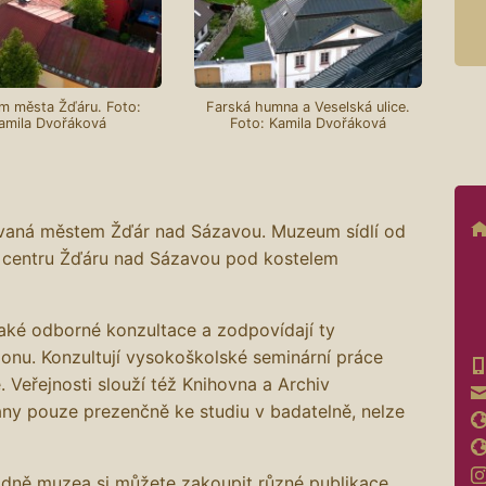
m města Žďáru. Foto:
Farská humna a Veselská ulice.
amila Dvořáková
Foto: Kamila Dvořáková
ovaná městem Žďár nad Sázavou. Muzeum sídlí od
 centru Žďáru nad Sázavou pod kostelem
také odborné konzultace a zodpovídají ty
ionu. Konzultují vysokoškolské seminární práce
. Veřejnosti slouží též Knihovna a Archiv
ány pouze prezenčně ke studiu v badatelně, nelze
adně muzea si můžete zakoupit různé publikace