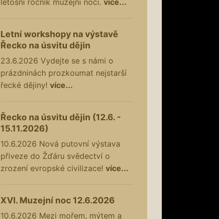
letošní ročník muzejní noci.
více...
Letní workshopy na výstavě
Řecko na úsvitu dějin
23.6.2026
Vydejte se s námi o
prázdninách prozkoumat nejstarší
řecké dějiny!
více...
Řecko na úsvitu dějin (12.6. -
15.11.2026)
10.6.2026
Nová putovní výstava
přiveze do Žďáru svědectví o
zrození evropské civilizace!
více...
XVI. Muzejní noc 12.6.2026
10.6.2026
Mezi mořem, mýtem a