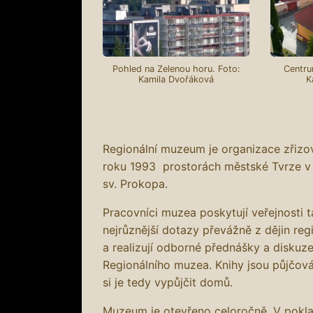
Pohled na Zelenou horu. Foto:
Centru
Kamila Dvořáková
K
Regionální muzeum je organizace zřiz
roku 1993 prostorách městské Tvrze v
sv. Prokopa.
Pracovníci muzea poskytují veřejnosti 
nejrůznější dotazy převážně z dějin reg
a realizují odborné přednášky a diskuze
Regionálního muzea. Knihy jsou půjčov
si je tedy vypůjčit domů.
Muzeum je otevřeno celoročně. V pokl