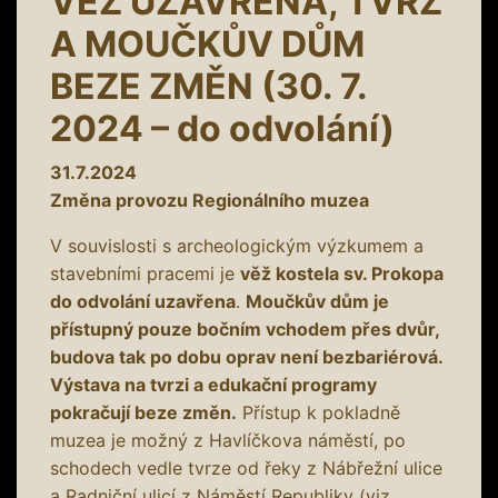
VĚŽ UZAVŘENA, TVRZ
A MOUČKŮV DŮM
BEZE ZMĚN (30. 7.
2024 – do odvolání)
31.7.2024
Změna provozu Regionálního muzea
V souvislosti s archeologickým výzkumem a
stavebními pracemi je
věž kostela sv. Prokopa
do odvolání uzavřena
.
Moučkův dům je
přístupný pouze bočním vchodem přes dvůr,
budova tak po dobu oprav není bezbariérová.
Výstava na tvrzi a edukační programy
pokračují beze změn.
Přístup k pokladně
muzea je možný z Havlíčkova náměstí, po
schodech vedle tvrze od řeky z Nábřežní ulice
a Radniční ulicí z Náměstí Republiky (viz