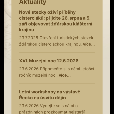
Aktuality
Nové stezky oživí příběhy
cisterciáků: přijďte 26. srpna a 5.
září objevovat žďárskou klášterní
krajinu
23.7.2026
Otevření turistických stezek
žďárskou cisterciáckou krajinou.
více...
XVI. Muzejní noc 12.6.2026
23.6.2026
Připomeňte si s námi letošní
ročník muzejní noci.
více...
Letní workshopy na výstavě
Řecko na úsvitu dějin
23.6.2026
Vydejte se s námi o
prázdninách prozkoumat nejstarší