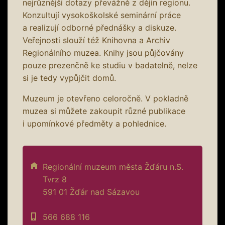
nejrůznější dotazy převážně z dějin regionu.
Konzultují vysokoškolské seminární práce
a realizují odborné přednášky a diskuze.
Veřejnosti slouží též Knihovna a Archiv
Regionálního muzea. Knihy jsou půjčovány
pouze prezenčně ke studiu v badatelně, nelze
si je tedy vypůjčit domů.
Muzeum je otevřeno celoročně. V pokladně
muzea si můžete zakoupit různé publikace
i upomínkové předměty a pohlednice.
Regionální muzeum města Žďáru n.S.
Tvrz 8
591 01 Žďár nad Sázavou
566 688 116