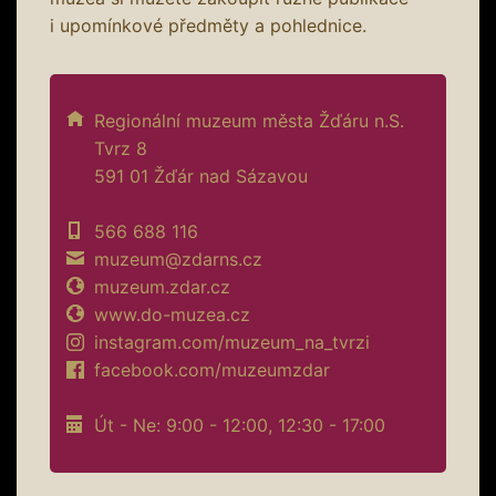
i upomínkové předměty a pohlednice.
Regionální muzeum města Žďáru n.S.
Tvrz 8
591 01 Žďár nad Sázavou
566 688 116
muzeum@zdarns.cz
muzeum.zdar.cz
www.do-muzea.cz
instagram.com/muzeum_na_tvrzi
facebook.com/muzeumzdar
Út - Ne: 9:00 - 12:00, 12:30 - 17:00