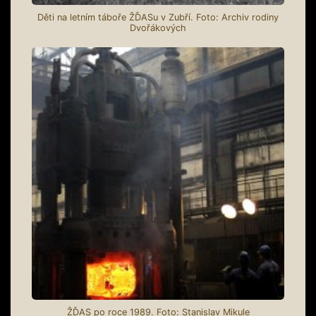
Děti na letním táboře ŽĎASu v Zubří. Foto: Archiv rodiny
Dvořákových
ŽĎAS po roce 1989. Foto: Stanislav Mikule