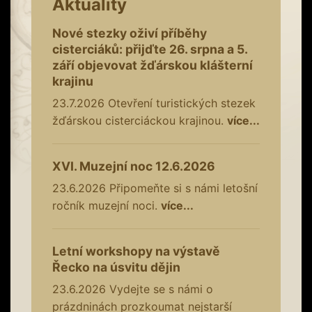
Aktuality
Nové stezky oživí příběhy
cisterciáků: přijďte 26. srpna a 5.
září objevovat žďárskou klášterní
krajinu
23.7.2026
Otevření turistických stezek
žďárskou cisterciáckou krajinou.
více...
XVI. Muzejní noc 12.6.2026
23.6.2026
Připomeňte si s námi letošní
ročník muzejní noci.
více...
Letní workshopy na výstavě
Řecko na úsvitu dějin
23.6.2026
Vydejte se s námi o
prázdninách prozkoumat nejstarší