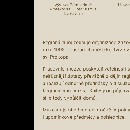
Výstava Žďár v době
Ukázka
Protektorátu. Foto: Kamila
Dvořáková
Regionální muzeum je organizace zřiz
roku 1993 prostorách městské Tvrze v
sv. Prokopa.
Pracovníci muzea poskytují veřejnosti 
nejrůznější dotazy převážně z dějin reg
a realizují odborné přednášky a diskuze
Regionálního muzea. Knihy jsou půjčov
si je tedy vypůjčit domů.
Muzeum je otevřeno celoročně. V pokl
i upomínkové předměty a pohlednice.