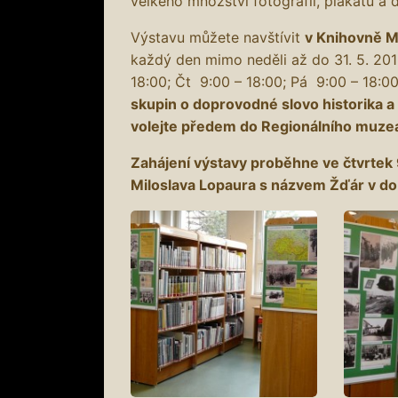
velkého množství fotografií, plakátů a
Výstavu můžete navštívit
v Knihovně M
každý den mimo neděli až do 31. 5. 201
18:00; Čt 9:00 – 18:00; Pá 9:00 – 18:0
skupin o doprovodné slovo historika a
volejte předem do Regionálního muzea
Zahájení výstavy proběhne ve čtvrtek
Miloslava Lopaura s názvem Žďár v do