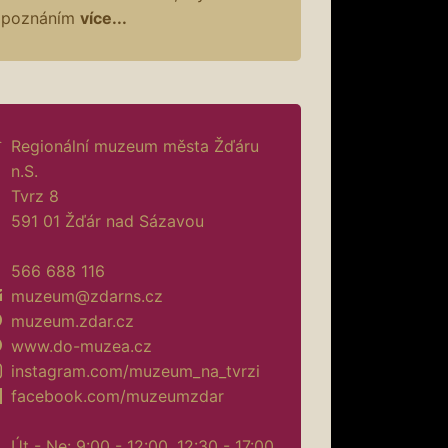
poznáním
více...
Regionální muzeum města Žďáru
n.S.
Tvrz 8
591 01 Žďár nad Sázavou
566 688 116
muzeum@zdarns.cz
muzeum.zdar.cz
www.do-muzea.cz
instagram.com/muzeum_na_tvrzi
facebook.com/muzeumzdar
Út - Ne: 9:00 - 12:00, 12:30 - 17:00