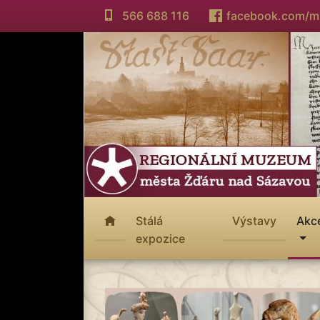
566 688 116
facebook.com/
Stálá
Výstavy
Akc
expozice