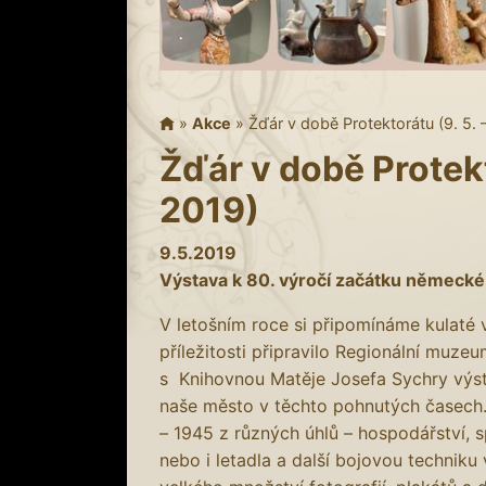
»
Akce
»
Žďár v době Protektorátu (9. 5. 
Žďár v době Protekto
2019)
9.5.2019
Výstava k 80. výročí začátku německ
V letošním roce si připomínáme kulaté 
příležitosti připravilo Regionální muz
s Knihovnou Matěje Josefa Sychry výst
naše město v těchto pohnutých časech.
– 1945 z různých úhlů – hospodářství, s
nebo i letadla a další bojovou techniku