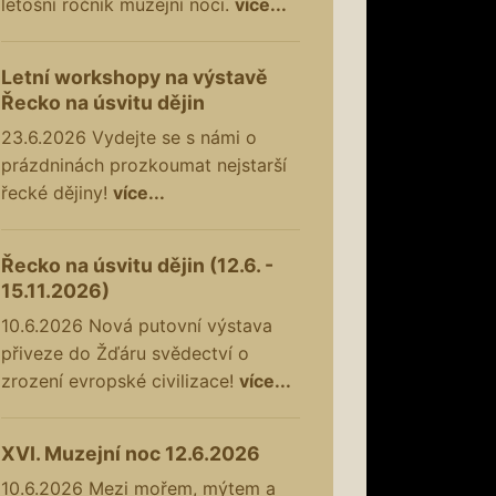
letošní ročník muzejní noci.
více...
Letní workshopy na výstavě
Řecko na úsvitu dějin
23.6.2026
Vydejte se s námi o
prázdninách prozkoumat nejstarší
řecké dějiny!
více...
Řecko na úsvitu dějin (12.6. -
15.11.2026)
10.6.2026
Nová putovní výstava
přiveze do Žďáru svědectví o
zrození evropské civilizace!
více...
XVI. Muzejní noc 12.6.2026
10.6.2026
Mezi mořem, mýtem a