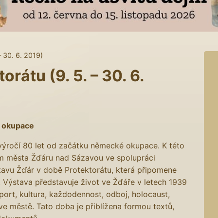
– 30. 6. 2019)
rátu (9. 5. – 30. 6.
é okupace
výročí 80 let od začátku německé okupace. K této
eum města Žďáru nad Sázavou ve spolupráci
avu Žďár v době Protektorátu, která připomene
 Výstava představuje život ve Žďáře v letech 1939
port, kultura, každodennost, odboj, holocaust,
 ve městě. Tato doba je přiblížena formou textů,