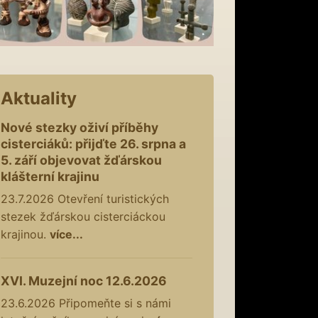
Aktuality
Nové stezky oživí příběhy
cisterciáků: přijďte 26. srpna a
5. září objevovat žďárskou
klášterní krajinu
23.7.2026
Otevření turistických
stezek žďárskou cisterciáckou
krajinou.
více...
XVI. Muzejní noc 12.6.2026
23.6.2026
Připomeňte si s námi