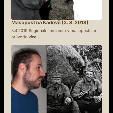
Masopust na Kadově (3. 3. 2018)
8.4.2019
Regionální muzeum v masopustním
průvodu
více...