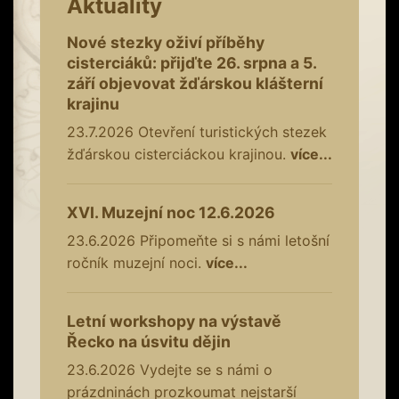
Aktuality
Nové stezky oživí příběhy
cisterciáků: přijďte 26. srpna a 5.
září objevovat žďárskou klášterní
krajinu
23.7.2026
Otevření turistických stezek
žďárskou cisterciáckou krajinou.
více...
XVI. Muzejní noc 12.6.2026
23.6.2026
Připomeňte si s námi letošní
ročník muzejní noci.
více...
Letní workshopy na výstavě
Řecko na úsvitu dějin
23.6.2026
Vydejte se s námi o
prázdninách prozkoumat nejstarší