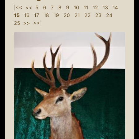
|<<
<<
5
6
7
8
9
10
11
12
13
14
15
16
17
18
19
20
21
22
23
24
25
>>
>>|