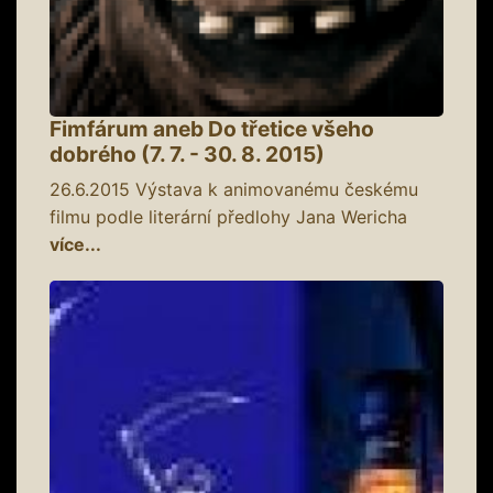
Fimfárum aneb Do třetice všeho
dobrého (7. 7. - 30. 8. 2015)
26.6.2015
Výstava k animovanému českému
filmu podle literární předlohy Jana Wericha
více...