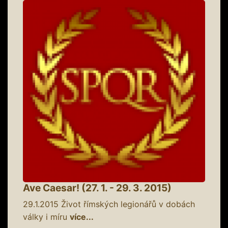
Ave Caesar! (27. 1. - 29. 3. 2015)
29.1.2015
Život římských legionářů v dobách
války i míru
více...