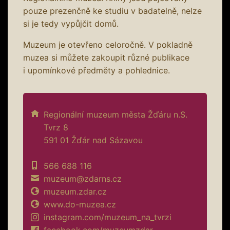
pouze prezenčně ke studiu v badatelně, nelze
si je tedy vypůjčit domů.
Muzeum je otevřeno celoročně. V pokladně
muzea si můžete zakoupit různé publikace
i upomínkové předměty a pohlednice.
Regionální muzeum města Žďáru n.S.
Tvrz 8
591 01 Žďár nad Sázavou
566 688 116
muzeum@zdarns.cz
muzeum.zdar.cz
www.do-muzea.cz
instagram.com/muzeum_na_tvrzi
facebook.com/muzeumzdar