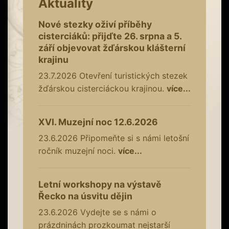
Aktuality
Nové stezky oživí příběhy
cisterciáků: přijďte 26. srpna a 5.
září objevovat žďárskou klášterní
krajinu
23.7.2026
Otevření turistických stezek
žďárskou cisterciáckou krajinou.
více...
XVI. Muzejní noc 12.6.2026
23.6.2026
Připomeňte si s námi letošní
ročník muzejní noci.
více...
Letní workshopy na výstavě
Řecko na úsvitu dějin
23.6.2026
Vydejte se s námi o
prázdninách prozkoumat nejstarší