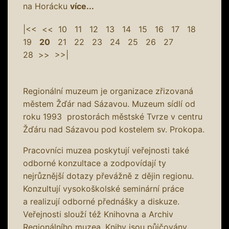
na Horácku
více...
|<<
<<
10
11
12
13
14
15
16
17
18
19
20
21
22
23
24
25
26
27
28
>>
>>|
Regionální muzeum je organizace zřizovaná
městem Žďár nad Sázavou. Muzeum sídlí od
roku 1993 prostorách městské Tvrze v centru
Žďáru nad Sázavou pod kostelem sv. Prokopa.
Pracovníci muzea poskytují veřejnosti také
odborné konzultace a zodpovídají ty
nejrůznější dotazy převážně z dějin regionu.
Konzultují vysokoškolské seminární práce
a realizují odborné přednášky a diskuze.
Veřejnosti slouží též Knihovna a Archiv
Regionálního muzea. Knihy jsou půjčovány