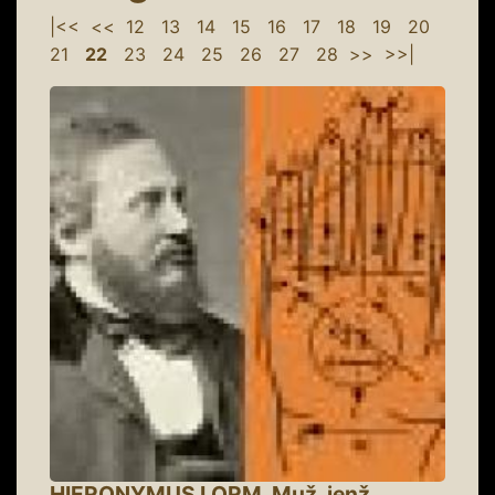
|<<
<<
12
13
14
15
16
17
18
19
20
21
22
23
24
25
26
27
28
>>
>>|
HIERONYMUS LORM. Muž, jenž