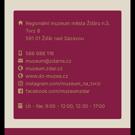
Regionální muzeum města Žďáru n.S.
Tvrz 8
591 01 Žďár nad Sázavou
566 688 116
muzeum@zdarns.cz
muzeum.zdar.cz
www.do-muzea.cz
instagram.com/muzeum_na_tvrzi
facebook.com/muzeumzdar
Út - Ne: 9:00 - 12:00, 12:30 - 17:00