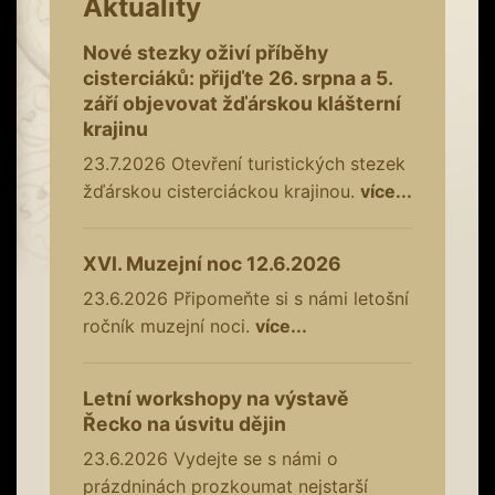
Aktuality
Nové stezky oživí příběhy
cisterciáků: přijďte 26. srpna a 5.
září objevovat žďárskou klášterní
krajinu
23.7.2026
Otevření turistických stezek
žďárskou cisterciáckou krajinou.
více...
XVI. Muzejní noc 12.6.2026
23.6.2026
Připomeňte si s námi letošní
ročník muzejní noci.
více...
Letní workshopy na výstavě
Řecko na úsvitu dějin
23.6.2026
Vydejte se s námi o
prázdninách prozkoumat nejstarší