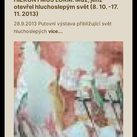
otevřel hluchoslepým svět (8. 10. -17.
11. 2013)
28.9.2013
Putovní výstava přibližující svět
hluchoslepých
více...