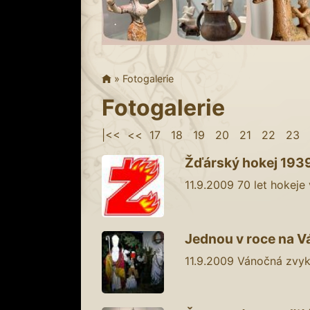
»
Fotogalerie
Fotogalerie
|<<
<<
17
18
19
20
21
22
23
Žďárský hokej 1939 
11.9.2009
70 let hokeje
Jednou v roce na Vá
11.9.2009
Vánočná zvyk