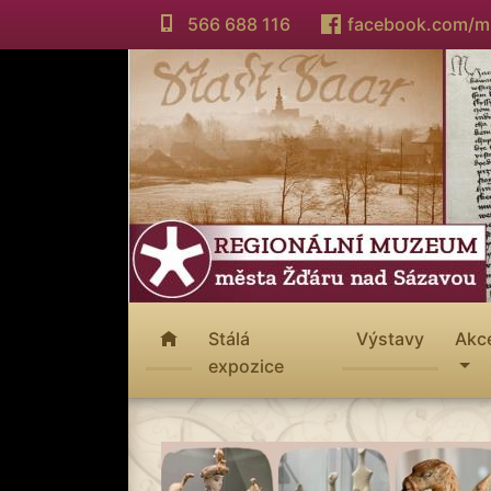
566 688 116
facebook.com/
Stálá
Výstavy
Akc
expozice