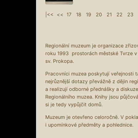
|<<
<<
17
18
19
20
21
22
23
Regionální muzeum je organizace zřiz
roku 1993 prostorách městské Tvrze v
sv. Prokopa.
Pracovníci muzea poskytují veřejnosti 
nejrůznější dotazy převážně z dějin reg
a realizují odborné přednášky a diskuze
Regionálního muzea. Knihy jsou půjčov
si je tedy vypůjčit domů.
Muzeum je otevřeno celoročně. V pokl
i upomínkové předměty a pohlednice.