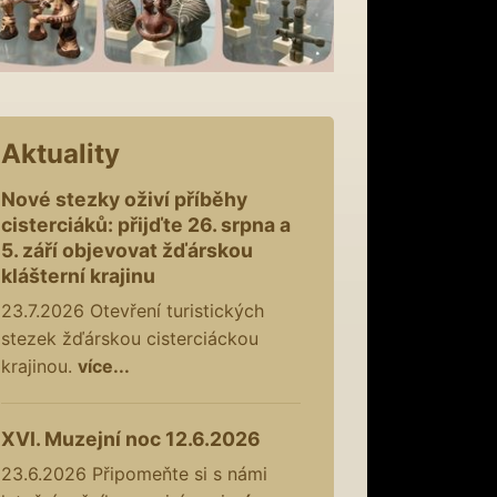
Aktuality
Nové stezky oživí příběhy
cisterciáků: přijďte 26. srpna a
5. září objevovat žďárskou
klášterní krajinu
23.7.2026
Otevření turistických
stezek žďárskou cisterciáckou
krajinou.
více...
XVI. Muzejní noc 12.6.2026
23.6.2026
Připomeňte si s námi