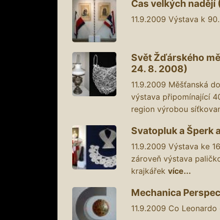
Čas velkých nadějí (
11.9.2009
Výstava k 90.
Svět Žďárského měš
24. 8. 2008)
11.9.2009
Měšťanská dom
výstava připomínající 40
region výrobou síťkov
Svatopluk a Šperk a 
11.9.2009
Výstava ke 16
zároveň výstava paličk
krajkářek
více...
Mechanica Perspecta
11.9.2009
Co Leonardo d