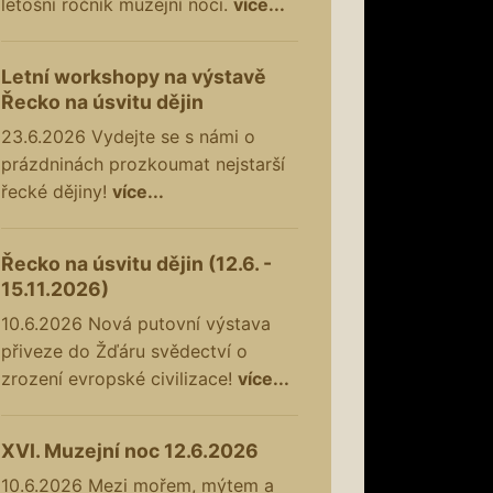
letošní ročník muzejní noci.
více...
Letní workshopy na výstavě
Řecko na úsvitu dějin
23.6.2026
Vydejte se s námi o
prázdninách prozkoumat nejstarší
řecké dějiny!
více...
Řecko na úsvitu dějin (12.6. -
15.11.2026)
10.6.2026
Nová putovní výstava
přiveze do Žďáru svědectví o
zrození evropské civilizace!
více...
XVI. Muzejní noc 12.6.2026
10.6.2026
Mezi mořem, mýtem a