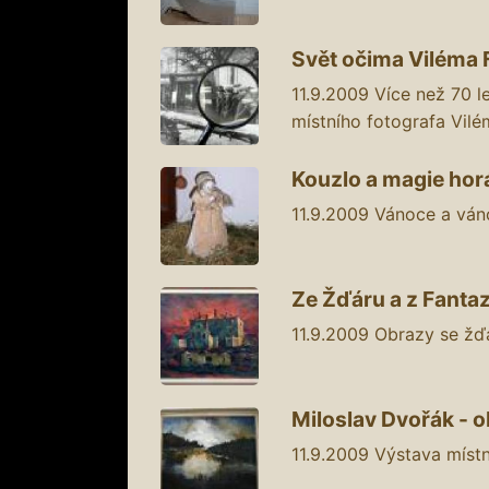
Svět očima Viléma Fr
11.9.2009
Více než 70 le
místního fotografa Vil
Kouzlo a magie horá
11.9.2009
Vánoce a ván
Ze Žďáru a z Fantazie
11.9.2009
Obrazy se žďá
Miloslav Dvořák - ob
11.9.2009
Výstava místn