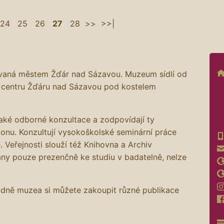
24
25
26
27
28
>>
>>|
ovaná městem Žďár nad Sázavou. Muzeum sídlí od
 centru Žďáru nad Sázavou pod kostelem
také odborné konzultace a zodpovídají ty
ionu. Konzultují vysokoškolské seminární práce
. Veřejnosti slouží též Knihovna a Archiv
ány pouze prezenčně ke studiu v badatelně, nelze
adně muzea si můžete zakoupit různé publikace