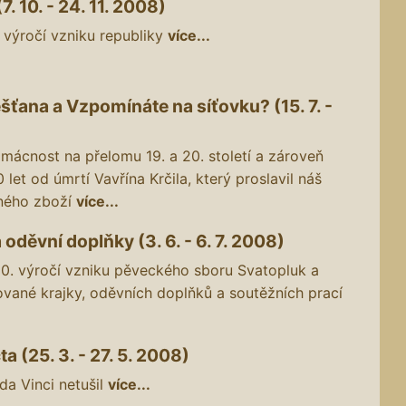
7. 10. - 24. 11. 2008)
 výročí vzniku republiky
více...
ťana a Vzpomínáte na síťovku? (15. 7. -
ácnost na přelomu 19. a 20. století a zároveň
 let od úmrtí Vavřína Krčila, který proslavil náš
aného zboží
více...
oděvní doplňky (3. 6. - 6. 7. 2008)
0. výročí vzniku pěveckého sboru Svatopluk a
ované krajky, oděvních doplňků a soutěžních prací
 (25. 3. - 27. 5. 2008)
a Vinci netušil
více...