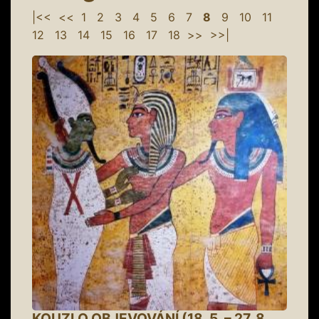
|<<
<<
1
2
3
4
5
6
7
8
9
10
11
12
13
14
15
16
17
18
>>
>>|
KOUZLO OBJEVOVÁNÍ (18. 5. – 27. 8.