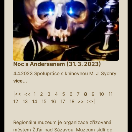
Noc s Andersenem (31. 3. 2023)
4.4.2023
Spolupráce s knihovnou M. J. Sychry
více...
|<<
<<
1
2
3
4
5
6
7
8
9
10
11
12
13
14
15
16
17
18
>>
>>|
Regionální muzeum je organizace zřizovaná
městem Žďár nad Sázavou. Muzeum sídlí od