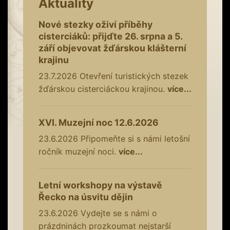
Aktuality
Nové stezky oživí příběhy
cisterciáků: přijďte 26. srpna a 5.
září objevovat žďárskou klášterní
krajinu
23.7.2026
Otevření turistických stezek
žďárskou cisterciáckou krajinou.
více...
XVI. Muzejní noc 12.6.2026
23.6.2026
Připomeňte si s námi letošní
ročník muzejní noci.
více...
Letní workshopy na výstavě
Řecko na úsvitu dějin
23.6.2026
Vydejte se s námi o
prázdninách prozkoumat nejstarší