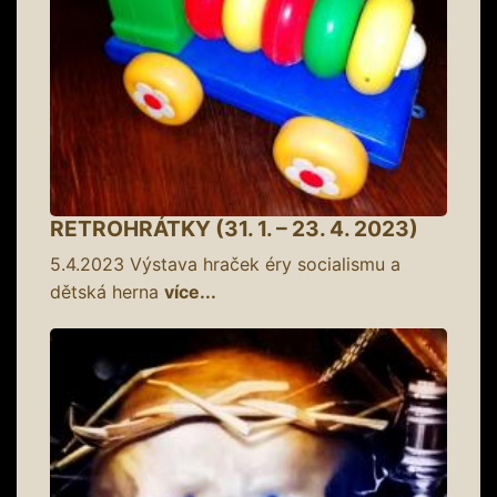
RETROHRÁTKY (31. 1. – 23. 4. 2023)
5.4.2023
Výstava hraček éry socialismu a
dětská herna
více...