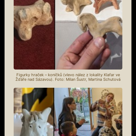
Figurky hraček – koníčků (vlevo nález z lokality Klafar ve
Žďáře nad Sázavou). Foto: Milan Šustr, Martina Schutová