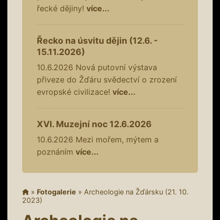
řecké dějiny!
více...
Řecko na úsvitu dějin (12.6. -
15.11.2026)
10.6.2026
Nová putovní výstava
přiveze do Žďáru svědectví o zrození
evropské civilizace!
více...
XVI. Muzejní noc 12.6.2026
10.6.2026
Mezi mořem, mýtem a
poznáním
více...
»
Fotogalerie
»
Archeologie na Žďársku (21. 10.
2023)