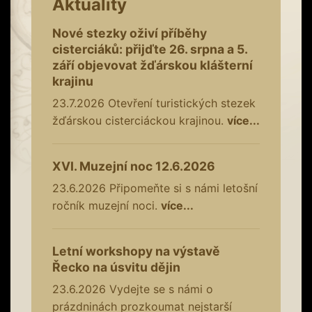
Aktuality
Nové stezky oživí příběhy
cisterciáků: přijďte 26. srpna a 5.
září objevovat žďárskou klášterní
krajinu
23.7.2026
Otevření turistických stezek
žďárskou cisterciáckou krajinou.
více...
XVI. Muzejní noc 12.6.2026
23.6.2026
Připomeňte si s námi letošní
ročník muzejní noci.
více...
Letní workshopy na výstavě
Řecko na úsvitu dějin
23.6.2026
Vydejte se s námi o
prázdninách prozkoumat nejstarší