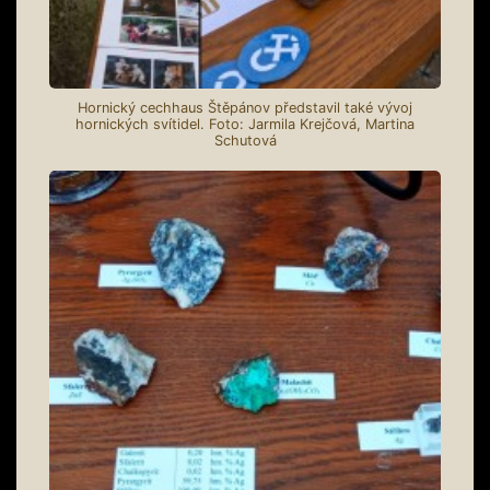
Hornický cechhaus Štěpánov představil také vývoj
hornických svítidel. Foto: Jarmila Krejčová, Martina
Schutová