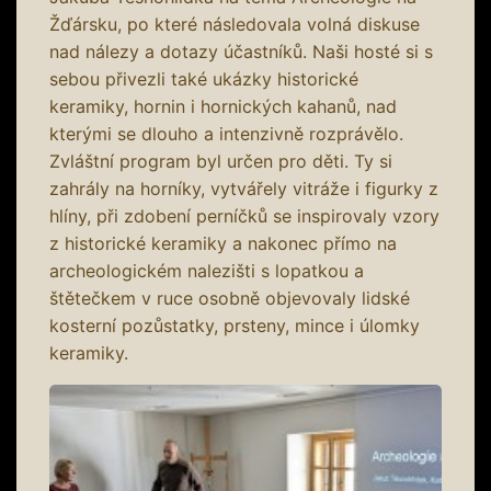
Žďársku, po které následovala volná diskuse
nad nálezy a dotazy účastníků. Naši hosté si s
sebou přivezli také ukázky historické
keramiky, hornin i hornických kahanů, nad
kterými se dlouho a intenzivně rozprávělo.
Zvláštní program byl určen pro děti. Ty si
zahrály na horníky, vytvářely vitráže i figurky z
hlíny, při zdobení perníčků se inspirovaly vzory
z historické keramiky a nakonec přímo na
archeologickém nalezišti s lopatkou a
štětečkem v ruce osobně objevovaly lidské
kosterní pozůstatky, prsteny, mince i úlomky
keramiky.