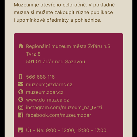
Muzeum je otevřeno celoročně. V pokladně
muzea si můžete zakoupit různé publikace
i upomínkové předměty a pohlednice.
Regionální muzeum města Žďáru n.S.
Tvrz 8
591 01 Žďár nad Sázavou
566 688 116
muzeum@zdarns.cz
muzeum.zdar.cz
www.do-muzea.cz
instagram.com/muzeum_na_tvrzi
facebook.com/muzeumzdar
Út - Ne: 9:00 - 12:00, 12:30 - 17:00