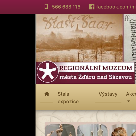
566 688 116
facebook.com/
Stálá
Výstavy
Akc
expozice