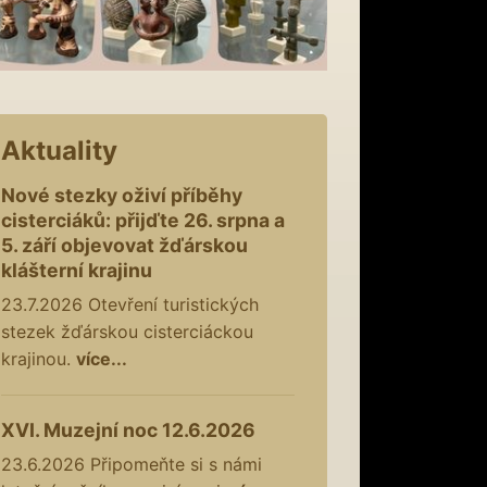
Aktuality
Nové stezky oživí příběhy
cisterciáků: přijďte 26. srpna a
5. září objevovat žďárskou
klášterní krajinu
23.7.2026
Otevření turistických
stezek žďárskou cisterciáckou
krajinou.
více...
XVI. Muzejní noc 12.6.2026
23.6.2026
Připomeňte si s námi