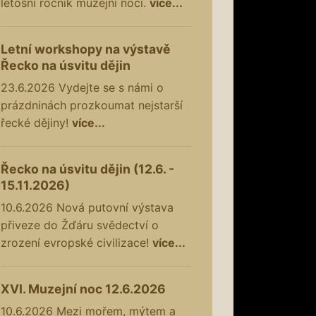
letošní ročník muzejní noci.
více...
Letní workshopy na výstavě
Řecko na úsvitu dějin
23.6.2026
Vydejte se s námi o
prázdninách prozkoumat nejstarší
řecké dějiny!
více...
Řecko na úsvitu dějin (12.6. -
15.11.2026)
10.6.2026
Nová putovní výstava
přiveze do Žďáru svědectví o
zrození evropské civilizace!
více...
XVI. Muzejní noc 12.6.2026
10.6.2026
Mezi mořem, mýtem a