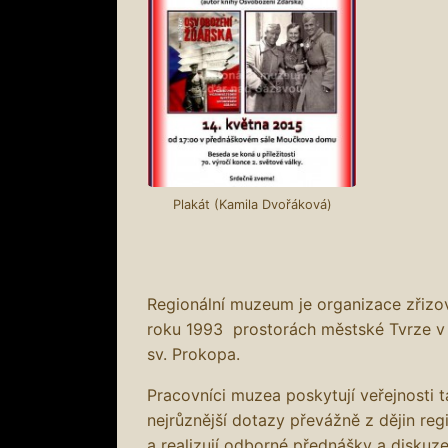
Plakát (Kamila Dvořáková)
Regionální muzeum je organizace zřiz
roku 1993 prostorách městské Tvrze v
sv. Prokopa.
Pracovníci muzea poskytují veřejnosti 
nejrůznější dotazy převážně z dějin reg
a realizují odborné přednášky a diskuze