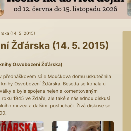
ska (14. 5. 2015)
í Žďárska (14. 5. 2015)
knihy Osvobození Žďárska)
0 v přednáškovém sále Moučkova domu uskutečnila
knihy Osvobození Žďárska. Beseda se konala u
vé války a byla spojena nejen s komentovaným
 roku 1945 ve Žďáře, ale také s následnou diskusí
lního muzea a dalšími posluchači. Živá diskuse se
00.