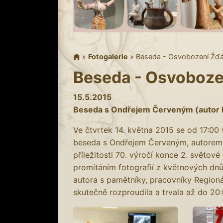
»
Fotogalerie
»
Beseda - Osvobození Žďár
Beseda - Osvobozen
15.5.2015
Beseda s Ondřejem Červeným (autor 
Ve čtvrtek 14. května 2015 se od 17:0
beseda s Ondřejem Červeným, autorem 
příležitosti 70. výročí konce 2. světo
promítáním fotografií z květnových dnů
autora s pamětníky, pracovníky Regioná
skutečně rozproudila a trvala až do 20: