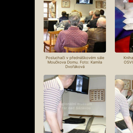
Posluchači v přednáškovém sále
Knih
Moučkova Domu. Foto: Kamila
OSV
Dvořáková