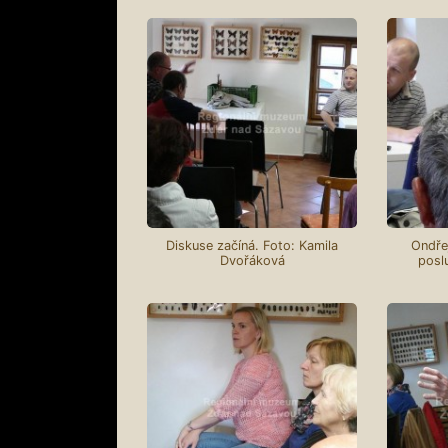
Diskuse začíná. Foto: Kamila
Ondře
Dvořáková
posl