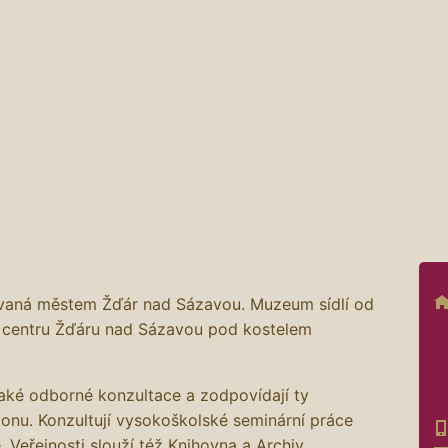
ovaná městem Žďár nad Sázavou. Muzeum sídlí od
 centru Žďáru nad Sázavou pod kostelem
také odborné konzultace a zodpovídají ty
ionu. Konzultují vysokoškolské seminární práce
. Veřejnosti slouží též Knihovna a Archiv