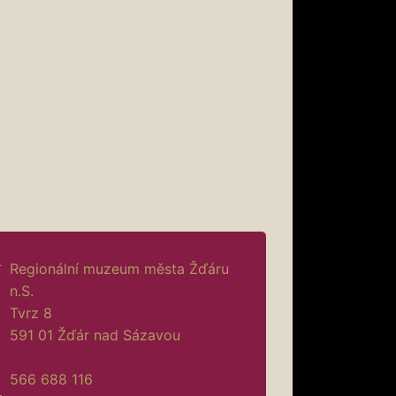
Regionální muzeum města Žďáru
n.S.
Tvrz 8
591 01 Žďár nad Sázavou
566 688 116