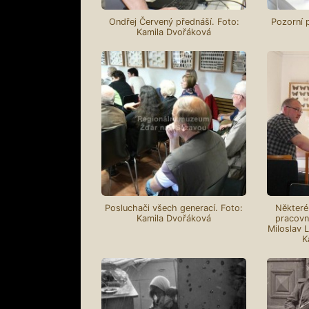
Ondřej Červený přednáší. Foto:
Pozorní 
Kamila Dvořáková
Posluchači všech generací. Foto:
Některé
Kamila Dvořáková
pracovn
Miloslav L
K