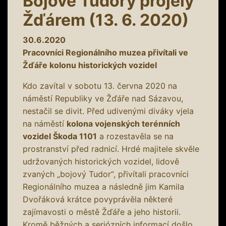
Bojové Tudory projely
Žďárem (13. 6. 2020)
30.6.2020
Pracovníci Regionálního muzea přivítali ve
Žďáře kolonu historických vozidel
Kdo zavítal v sobotu 13. června 2020 na
náměstí Republiky ve Žďáře nad Sázavou,
nestačil se divit. Před udivenými diváky vjela
na náměstí
kolona vojenských terénních
vozidel Škoda 1101
a rozestavěla se na
prostranství před radnicí. Hrdé majitele skvěle
udržovaných historických vozidel, lidově
zvaných „bojový Tudor“, přivítali pracovníci
Regionálního muzea a následně jim Kamila
Dvořáková krátce povyprávěla některé
zajímavosti o městě Žďáře a jeho historii.
Kromě běžných a seriózních informací došlo