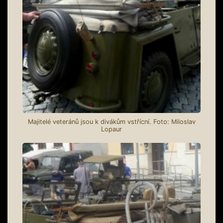
Majitelé veteránů jsou k divákům vstřícní. Foto: Miloslav
Lopaur