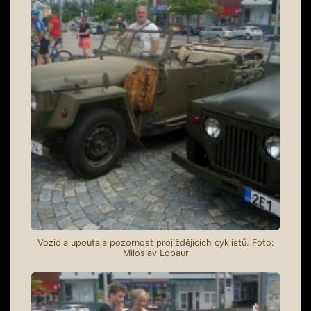
Vozidla upoutala pozornost projíždějících cyklistů. Foto:
Miloslav Lopaur