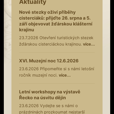
Aktuality
Nové stezky oživí příběhy
cisterciáků: přijďte 26. srpna a 5.
září objevovat žďárskou klášterní
krajinu
23.7.2026
Otevření turistických stezek
žďárskou cisterciáckou krajinou.
více...
XVI. Muzejní noc 12.6.2026
23.6.2026
Připomeňte si s námi letošní
ročník muzejní noci.
více...
Letní workshopy na výstavě
Řecko na úsvitu dějin
23.6.2026
Vydejte se s námi o
prázdninách prozkoumat nejstarší