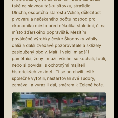
také na slavnou tašku síťovku, strašidlo
Ulricha, osobitého starostu Veliše, důležitost
pivovaru a nečekaného počtu hospod pro
ekonomiku města před několika staletími, či na
místo žďárského popraviště. Mezitím
poválečné výrobky české Škodovky vábily
další a další zvědavé pozorovatele a sklízely
zasloužený obdiv. Malí i velcí, mladší i
pamětníci, ženy i muži, všichni se kochali, fotili,
nebo si povídali s ochotnými majiteli
historických vozidel. Ti se po chvíli ještě
společně vyfotili, nastartovali své Tudory,
zamávali a vyrazili dál, směrem k Zelené hoře.