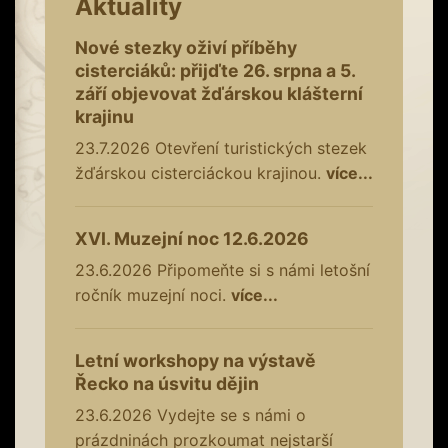
Aktuality
Nové stezky oživí příběhy
cisterciáků: přijďte 26. srpna a 5.
září objevovat žďárskou klášterní
krajinu
23.7.2026
Otevření turistických stezek
žďárskou cisterciáckou krajinou.
více...
XVI. Muzejní noc 12.6.2026
23.6.2026
Připomeňte si s námi letošní
ročník muzejní noci.
více...
Letní workshopy na výstavě
Řecko na úsvitu dějin
23.6.2026
Vydejte se s námi o
prázdninách prozkoumat nejstarší