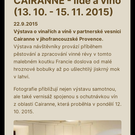
CAIRANNE - lidé a víno
(13. 10. - 15. 11. 2015)
22.9.2015
Výstava o vinařích a víně v partnerské vesnici
Cairanne v jihofrancouzské Provence.
Výstava návštěvníky provází příběhem
pěstování a zpracování vinné révy v tomto
malebném koutku Francie doslova od malé
hroznové bobulky až po ušlechtilý jiskrný mok
v lahvi.
Fotografie přibližují nejen výstavu samotnou,
ale také vernisáž spojenou s ochutnávkou vín
z oblasti Cairanne, která proběhla v pondělí 12.
10. 2015.