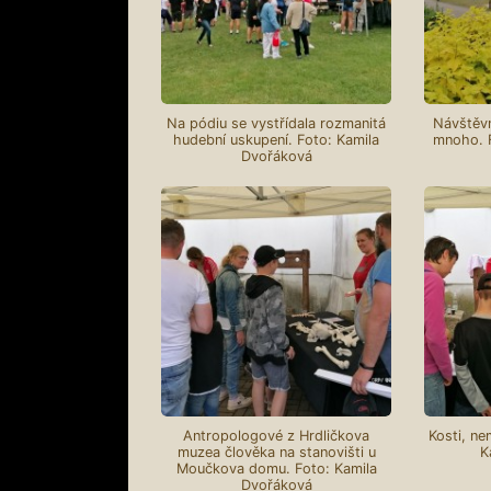
Na pódiu se vystřídala rozmanitá
Návštěvn
hudební uskupení. Foto: Kamila
mnoho. 
Dvořáková
Antropologové z Hrdličkova
Kosti, ne
muzea člověka na stanovišti u
K
Moučkova domu. Foto: Kamila
Dvořáková