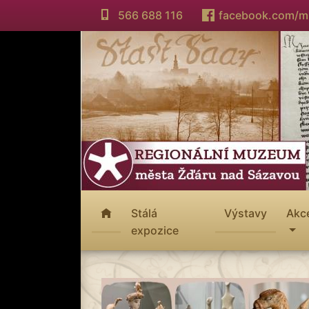
566 688 116
facebook.com/
Stálá
Výstavy
Akc
expozice