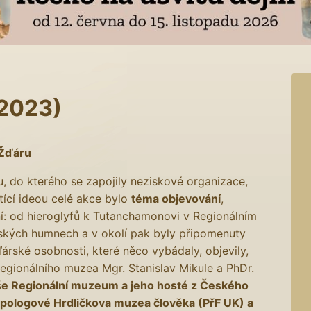
 2023)
 Žďáru
ru, do kterého se zapojily neziskové organizace,
tící ideou celé akce bylo
téma objevování
,
í: od hieroglyfů k Tutanchamonovi v Regionálním
rských humnech a v okolí pak byly připomenuty
rské osobnosti, které něco vybádaly, objevily,
 Regionálního muzea Mgr. Stanislav Mikule a PhDr.
aše Regionální muzeum a jeho hosté z Českého
opologové Hrdličkova muzea člověka (PřF UK) a