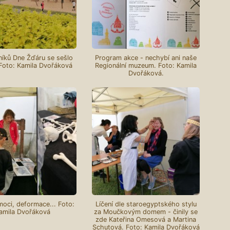
íků Dne Žďáru se sešlo
Program akce - nechybí ani naše
Foto: Kamila Dvořáková
Regionální muzeum. Foto: Kamila
Dvořáková.
moci, deformace... Foto:
Líčení dle staroegyptského stylu
amila Dvořáková
za Moučkovým domem - činily se
zde Kateřina Omesová a Martina
Schutová. Foto: Kamila Dvořáková