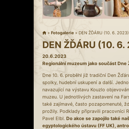
»
Fotogalerie
»
DEN ŽĎÁRU (10. 6. 2023)
DEN ŽĎÁRU (10. 6.
20.6.2023
Regionální muzeum jako součást Dne
Dne 10. 6. proběhl již tradiční Den Žďá
spolky, hudební uskupení a další. Jedno
navazující na výstavu Kouzlo objevován
muzeu. U jednotlivých zastavení na Fa
také zajímavé, často pozapomenuté, žďá
prožily. Podklady připravili pracovníci
Pavel Elbl.
Do akce se zapojilo také n
egyptologického ústavu (FF UK), antr