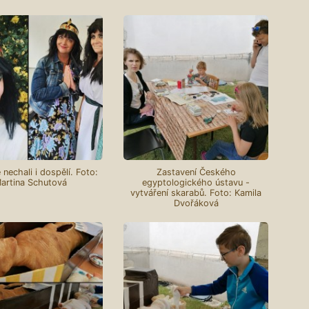
 nechali i dospělí. Foto:
Zastavení Českého
artina Schutová
egyptologického ústavu -
vytváření skarabů. Foto: Kamila
Dvořáková