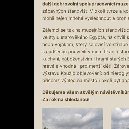
další dobrovolní spolupracovníci muze
zábavných stanovišť. V okolí tvrze a kos
mohli nejen mnohé vyslechnout a prohl
Zájemci se tak na muzejních stanovištích
ve stylu starověkého Egypta, na chvíli 
nebo vojákem, který se cvičí ve střelbě
s nadšením pocvičili v mumifikaci i star
kuchyní, náboženstvím i hrami starých 
hravá a vhodná i pro menší děti. Zárov
výstavu Kouzlo objevování: od hierogl
přičemž výhled na město i okolí byl d
Děkujeme všem skvělým návštěvníkům
Za rok na shledanou!