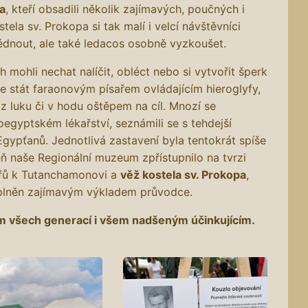
a
, kteří obsadili několik zajímavých, poučných i
tela sv. Prokopa si tak malí i velcí návštěvníci
édnout, ale také ledacos osobně vyzkoušet.
 mohli nechat nalíčit, obléct nebo si vytvořit šperk
se stát faraonovým písařem ovládajícím hieroglyfy,
 z luku či v hodu oštěpem na cíl. Mnozí se
oegyptském lékařství, seznámili se s tehdejší
Egypťanů. Jednotlivá zastavení byla tentokrát spíše
eň naše Regionální muzeum zpřístupnilo na tvrzi
yfů k Tutanchamonovi a
věž kostela sv. Prokopa
,
oplněn zajímavým výkladem průvodce.
 všech generací i všem nadšeným účinkujícím.