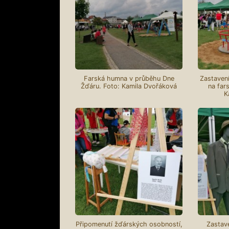
Farská humna v průběhu Dne
Zastavení
Žďáru. Foto: Kamila Dvořáková
na far
K
Připomenutí žďárských osobností,
Zastave