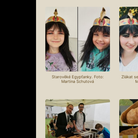
Starověké Egypťanky. Foto:
Zlákat se
Martina Schutová
M