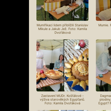
Mumifikaci lidem přiblížili Stanislav
Mumie. 
Mikule a Jakub Jež. Foto: Kamila
Dvořáková
Zastavení MUDr. Košťálové -
Dagmar
výživa starověkých Egypťanů.
plodiny
Foto: Kamila Dvořáková
Egypt? 