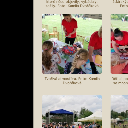
které něco objevily, vybádaly,
žďárskýc
zažily. Foto: Kamila Dvořáková
Foto
Tvořivá atmosféra. Foto: Kamila
Děti si p
Dvořáková
se mnoh