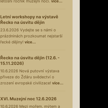
letošní ročník muzejní noci.
více...
Letní workshopy na výstavě
Řecko na úsvitu dějin
23.6.2026
Vydejte se s námi o
prázdninách prozkoumat nejstarší
řecké dějiny!
více...
Řecko na úsvitu dějin (12.6. -
15.11.2026)
10.6.2026
Nová putovní výstava
přiveze do Žďáru svědectví o
zrození evropské civilizace!
více...
XVI. Muzejní noc 12.6.2026
10.6.2026
Mezi mořem, mýtem a