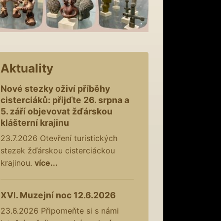
Aktuality
Nové stezky oživí příběhy
cisterciáků: přijďte 26. srpna a
5. září objevovat žďárskou
klášterní krajinu
23.7.2026
Otevření turistických
stezek žďárskou cisterciáckou
krajinou.
více...
XVI. Muzejní noc 12.6.2026
23.6.2026
Připomeňte si s námi