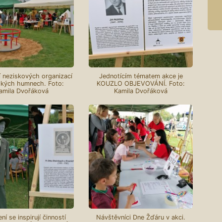
 neziskových organizací
Jednotícím tématem akce je
ských humnech. Foto:
KOUZLO OBJEVOVÁNÍ. Foto:
amila Dvořáková
Kamila Dvořáková
ní se inspirují činností
Návštěvníci Dne Žďáru v akci.