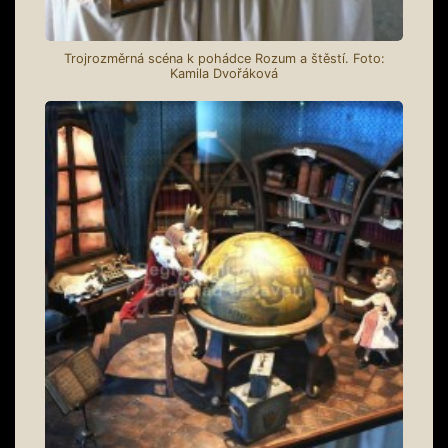
Trojrozměrná scéna k pohádce Rozum a štěstí. Foto:
Kamila Dvořáková