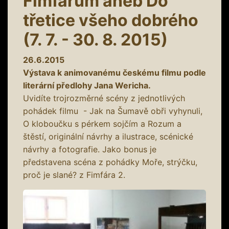
Fimfárum aneb Do
třetice všeho dobrého
(7. 7. - 30. 8. 2015)
26.6.2015
Výstava k animovanému českému filmu podle
literární předlohy Jana Wericha.
Uvidíte trojrozměrné scény z jednotlivých
pohádek filmu - Jak na Šumavě obři vyhynuli,
O kloboučku s pérkem sojčím a Rozum a
štěstí, originální návrhy a ilustrace, scénické
návrhy a fotografie. Jako bonus je
představena scéna z pohádky Moře, strýčku,
proč je slané? z Fimfára 2.