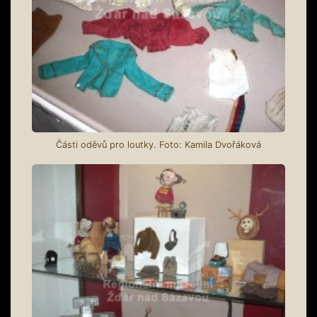
Části oděvů pro loutky. Foto: Kamila Dvořáková