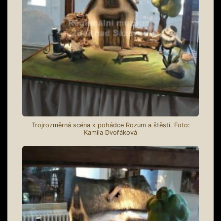
Trojrozměrná scéna k pohádce Rozum a štěstí. Foto:
Kamila Dvořáková