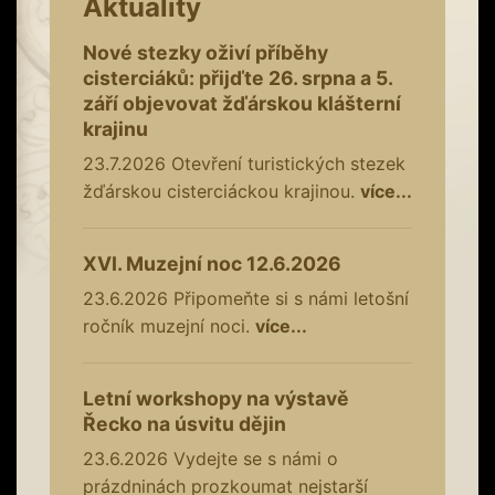
Aktuality
Nové stezky oživí příběhy
cisterciáků: přijďte 26. srpna a 5.
září objevovat žďárskou klášterní
krajinu
23.7.2026
Otevření turistických stezek
žďárskou cisterciáckou krajinou.
více...
XVI. Muzejní noc 12.6.2026
23.6.2026
Připomeňte si s námi letošní
ročník muzejní noci.
více...
Letní workshopy na výstavě
Řecko na úsvitu dějin
23.6.2026
Vydejte se s námi o
prázdninách prozkoumat nejstarší