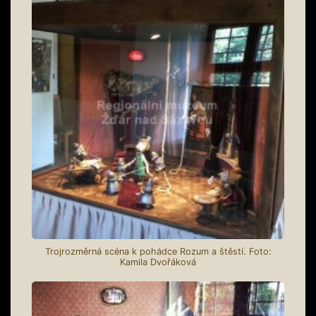
Trojrozměrná scéna k pohádce Rozum a štěstí. Foto:
Kamila Dvořáková