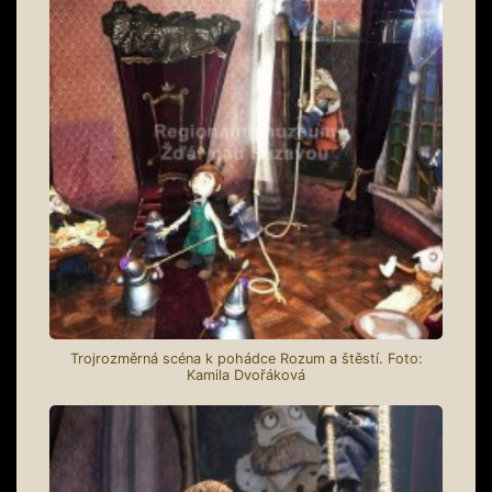
Trojrozměrná scéna k pohádce Rozum a štěstí. Foto:
Kamila Dvořáková