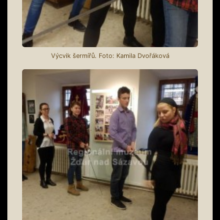
Výcvik šermířů. Foto: Kamila Dvořáková