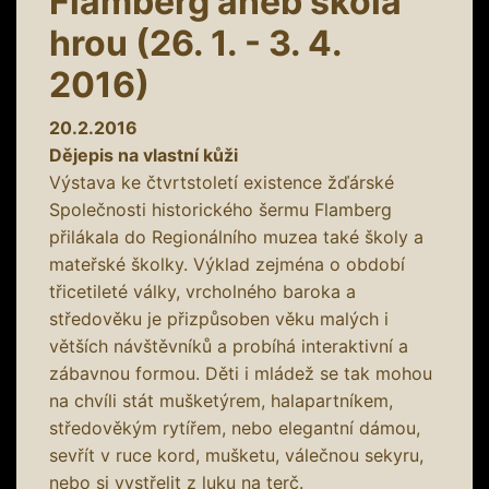
Flamberg aneb škola
hrou (26. 1. - 3. 4.
2016)
20.2.2016
Dějepis na vlastní kůži
Výstava ke čtvrtstoletí existence žďárské
Společnosti historického šermu Flamberg
přilákala do Regionálního muzea také školy a
mateřské školky. Výklad zejména o období
třicetileté války, vrcholného baroka a
středověku je přizpůsoben věku malých i
větších návštěvníků a probíhá interaktivní a
zábavnou formou. Děti i mládež se tak mohou
na chvíli stát mušketýrem, halapartníkem,
středověkým rytířem, nebo elegantní dámou,
sevřít v ruce kord, mušketu, válečnou sekyru,
nebo si vystřelit z luku na terč.