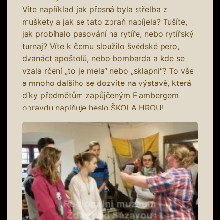
Víte například jak přesná byla střelba z
muškety a jak se tato zbraň nabíjela? Tušíte,
jak probíhalo pasování na rytíře, nebo rytířský
turnaj? Víte k čemu sloužilo švédské pero,
dvanáct apoštolů, nebo bombarda a kde se
vzala rčení „to je mela“ nebo „sklapni“? To vše
a mnoho dalšího se dozvíte na výstavě, která
díky předmětům zapůjčeným Flambergem
opravdu naplňuje heslo ŠKOLA HROU!