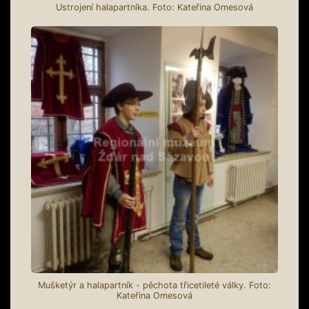
Ustrojení halapartníka. Foto: Kateřina Omesová
Mušketýr a halapartník - pěchota třicetileté války. Foto:
Kateřina Omesová