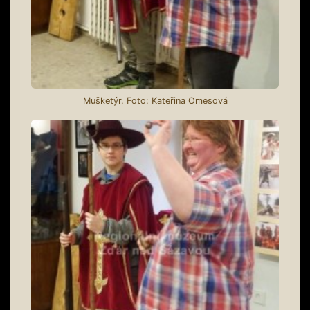
Mušketýr. Foto: Kateřina Omesová