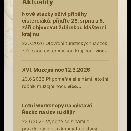
Aktuality
Nové stezky oživí příběhy
cisterciáků: přijďte 26. srpna a 5.
září objevovat žďárskou klášterní
krajinu
23.7.2026
Otevření turistických stezek
žďárskou cisterciáckou krajinou.
více...
XVI. Muzejní noc 12.6.2026
23.6.2026
Připomeňte si s námi letošní
ročník muzejní noci.
více...
Letní workshopy na výstavě
Řecko na úsvitu dějin
23.6.2026
Vydejte se s námi o
prázdninách prozkoumat nejstarší