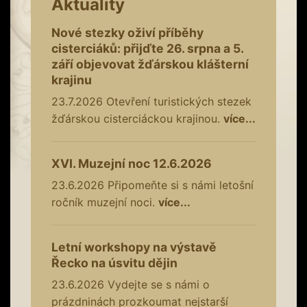
Aktuality
Nové stezky oživí příběhy
cisterciáků: přijďte 26. srpna a 5.
září objevovat žďárskou klášterní
krajinu
23.7.2026
Otevření turistických stezek
žďárskou cisterciáckou krajinou.
více...
XVI. Muzejní noc 12.6.2026
23.6.2026
Připomeňte si s námi letošní
ročník muzejní noci.
více...
Letní workshopy na výstavě
Řecko na úsvitu dějin
23.6.2026
Vydejte se s námi o
prázdninách prozkoumat nejstarší