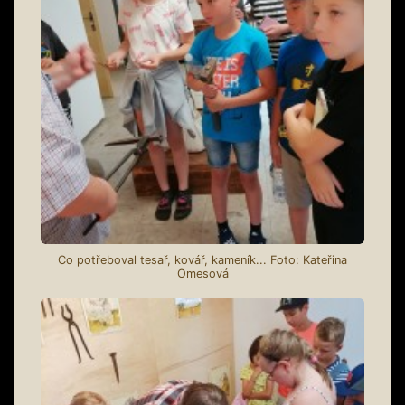
Co potřeboval tesař, kovář, kameník... Foto: Kateřina
Omesová