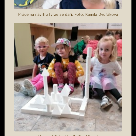
Práce na návrhu tvrze se daří. Foto: Kamila Dvořáková