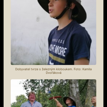
Dobyvatel tvrze s železným kloboukem. Foto: Kamila
Dvořáková