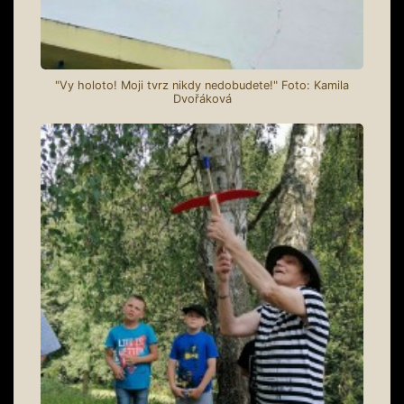
"Vy holoto! Moji tvrz nikdy nedobudete!" Foto: Kamila
Dvořáková