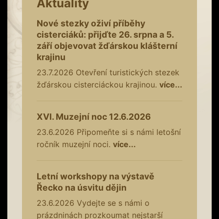
Aktuality
Nové stezky oživí příběhy
cisterciáků: přijďte 26. srpna a 5.
září objevovat žďárskou klášterní
krajinu
23.7.2026
Otevření turistických stezek
žďárskou cisterciáckou krajinou.
více...
XVI. Muzejní noc 12.6.2026
23.6.2026
Připomeňte si s námi letošní
ročník muzejní noci.
více...
Letní workshopy na výstavě
Řecko na úsvitu dějin
23.6.2026
Vydejte se s námi o
prázdninách prozkoumat nejstarší