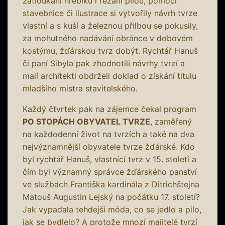
zatloukání hřebíků i řezání pilou, pomocí
stavebnice či ilustrace si vytvořily návrh tvrze
vlastní a s kuší a železnou přilbou se pokusily,
za mohutného nadávání obránce v dobovém
kostýmu, žďárskou tvrz dobýt. Rychtář Hanuš
či paní Sibyla pak zhodnotili návrhy tvrzí a
malí architekti obdrželi doklad o získání titulu
mladšího mistra stavitelského.
Každý čtvrtek pak na zájemce čekal program
PO STOPÁCH OBYVATEL TVRZE
, zaměřený
na každodenní život na tvrzích a také na dva
nejvýznamnější obyvatele tvrze žďárské. Kdo
byl rychtář Hanuš, vlastnící tvrz v 15. století a
čím byl významný správce žďárského panství
ve službách Františka kardinála z Ditrichštejna
Matouš Augustin Lejský na počátku 17. století?
Jak vypadala tehdejší móda, co se jedlo a pilo,
jak se bydlelo? A protože mnozí majitelé tvrzí