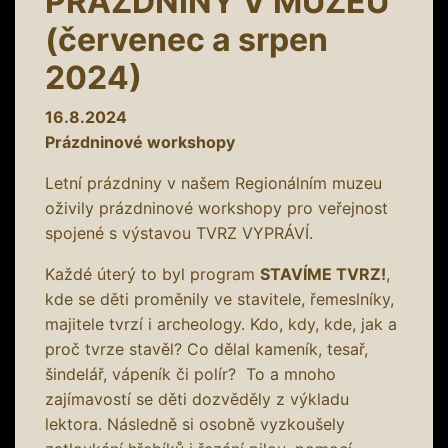
PRÁZDNINY V MUZEU
(červenec a srpen
2024)
16.8.2024
Prázdninové workshopy
Letní prázdniny v našem Regionálním muzeu
oživily prázdninové workshopy pro veřejnost
spojené s výstavou TVRZ VYPRÁVÍ.
Každé úterý to byl program
STAVÍME TVRZ!
,
kde se děti proměnily ve stavitele, řemeslníky,
majitele tvrzí i archeology. Kdo, kdy, kde, jak a
proč tvrze stavěl? Co dělal kameník, tesař,
šindelář, vápeník či polír? To a mnoho
zajímavostí se děti dozvěděly z výkladu
lektora. Následně si osobně vyzkoušely