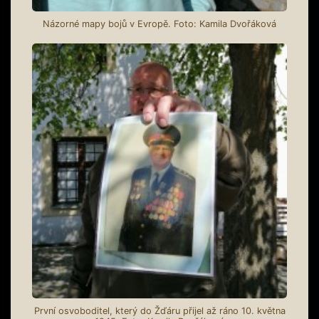
Názorné mapy bojů v Evropě. Foto: Kamila Dvořáková
První osvoboditel, který do Žďáru přijel až ráno 10. května