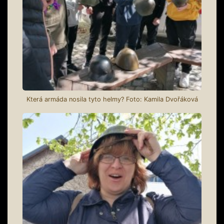
Která armáda nosila tyto helmy? Foto: Kamila Dvořáková