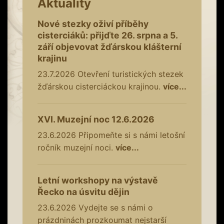
Aktuality
Nové stezky oživí příběhy
cisterciáků: přijďte 26. srpna a 5.
září objevovat žďárskou klášterní
krajinu
23.7.2026
Otevření turistických stezek
žďárskou cisterciáckou krajinou.
více...
XVI. Muzejní noc 12.6.2026
23.6.2026
Připomeňte si s námi letošní
ročník muzejní noci.
více...
Letní workshopy na výstavě
Řecko na úsvitu dějin
23.6.2026
Vydejte se s námi o
prázdninách prozkoumat nejstarší