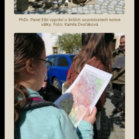
PhDr. Pavel Elbl vypráví o širších souvislostech konce
války. Foto: Kamila Dvořáková