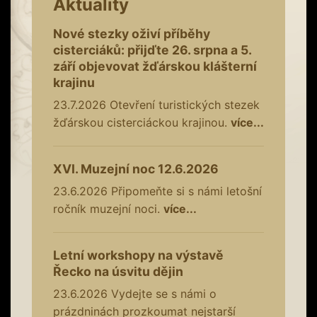
Aktuality
Nové stezky oživí příběhy
cisterciáků: přijďte 26. srpna a 5.
září objevovat žďárskou klášterní
krajinu
23.7.2026
Otevření turistických stezek
žďárskou cisterciáckou krajinou.
více...
XVI. Muzejní noc 12.6.2026
23.6.2026
Připomeňte si s námi letošní
ročník muzejní noci.
více...
Letní workshopy na výstavě
Řecko na úsvitu dějin
23.6.2026
Vydejte se s námi o
prázdninách prozkoumat nejstarší