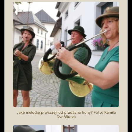
Jaké melodie provázejí od pradávna hony? Foto: Kamila
Dvořáková