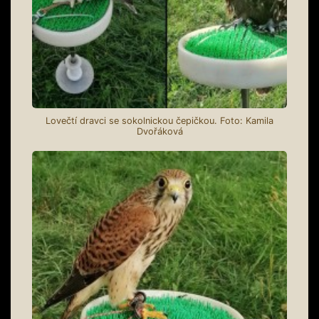
Lovečtí dravci se sokolnickou čepičkou. Foto: Kamila
Dvořáková