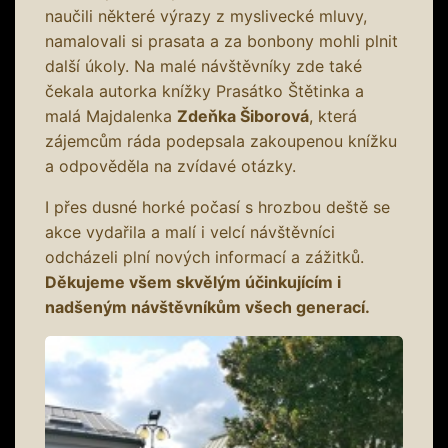
naučili některé výrazy z myslivecké mluvy,
namalovali si prasata a za bonbony mohli plnit
další úkoly. Na malé návštěvníky zde také
čekala autorka knížky Prasátko Štětinka a
malá Majdalenka
Zdeňka Šiborová
, která
zájemcům ráda podepsala zakoupenou knížku
a odpověděla na zvídavé otázky.
I přes dusné horké počasí s hrozbou deště se
akce vydařila a malí i velcí návštěvníci
odcházeli plní nových informací a zážitků.
Děkujeme všem skvělým účinkujícím i
nadšeným návštěvníkům všech generací.