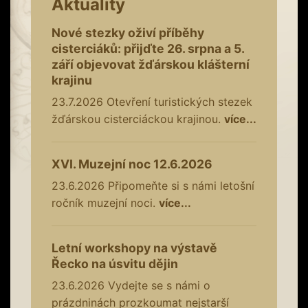
Aktuality
Nové stezky oživí příběhy
cisterciáků: přijďte 26. srpna a 5.
září objevovat žďárskou klášterní
krajinu
23.7.2026
Otevření turistických stezek
žďárskou cisterciáckou krajinou.
více...
XVI. Muzejní noc 12.6.2026
23.6.2026
Připomeňte si s námi letošní
ročník muzejní noci.
více...
Letní workshopy na výstavě
Řecko na úsvitu dějin
23.6.2026
Vydejte se s námi o
prázdninách prozkoumat nejstarší