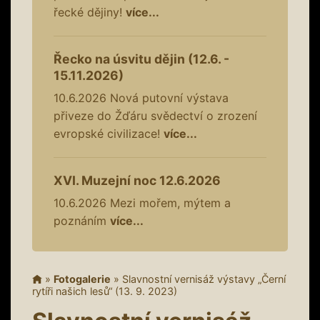
řecké dějiny!
více...
Řecko na úsvitu dějin (12.6. -
15.11.2026)
10.6.2026
Nová putovní výstava
přiveze do Žďáru svědectví o zrození
evropské civilizace!
více...
XVI. Muzejní noc 12.6.2026
10.6.2026
Mezi mořem, mýtem a
poznáním
více...
»
Fotogalerie
»
Slavnostní vernisáž výstavy „Černí
rytíři našich lesů“ (13. 9. 2023)