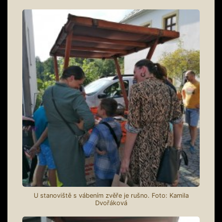
U stanoviště s vábením zvěře je rušno. Foto: Kamila
Dvořáková