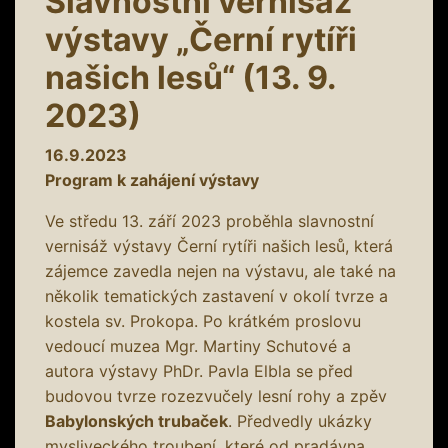
Slavnostní vernisáž
výstavy „Černí rytíři
našich lesů“ (13. 9.
2023)
16.9.2023
Program k zahájení výstavy
Ve středu 13. září 2023 proběhla slavnostní
vernisáž výstavy Černí rytíři našich lesů, která
zájemce zavedla nejen na výstavu, ale také na
několik tematických zastavení v okolí tvrze a
kostela sv. Prokopa. Po krátkém proslovu
vedoucí muzea Mgr. Martiny Schutové a
autora výstavy PhDr. Pavla Elbla se před
budovou tvrze rozezvučely lesní rohy a zpěv
Babylonských trubaček
. Předvedly ukázky
mysliveckého troubení, které od pradávna