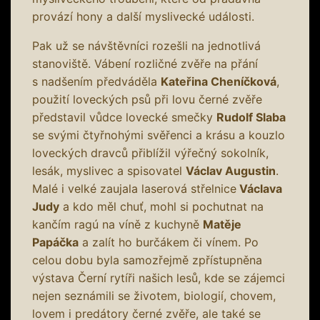
provází hony a další myslivecké události.
Pak už se návštěvníci rozešli na jednotlivá
stanoviště. Vábení rozličné zvěře na přání
s nadšením předváděla
Kateřina Cheníčková
,
použití loveckých psů při lovu černé zvěře
představil vůdce lovecké smečky
Rudolf Slaba
se svými čtyřnohými svěřenci a krásu a kouzlo
loveckých dravců přiblížil výřečný sokolník,
lesák, myslivec a spisovatel
Václav Augustin
.
Malé i velké zaujala laserová střelnice
Václava
Judy
a kdo měl chuť, mohl si pochutnat na
kančím ragú na víně z kuchyně
Matěje
Papáčka
a zalít ho burčákem či vínem. Po
celou dobu byla samozřejmě zpřístupněna
výstava Černí rytíři našich lesů, kde se zájemci
nejen seznámili se životem, biologií, chovem,
lovem i predátory černé zvěře, ale také se