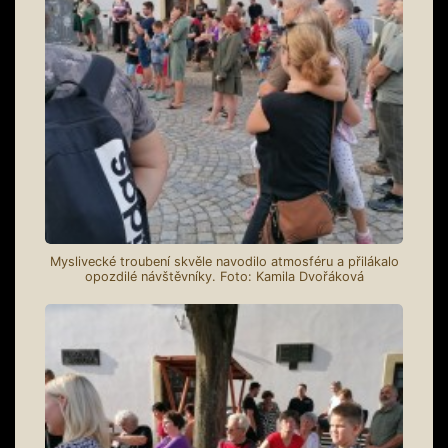
Myslivecké troubení skvěle navodilo atmosféru a přilákalo
opozdilé návštěvníky. Foto: Kamila Dvořáková