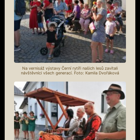
Na vernisáž výstavy Černí rytíři našich lesů zavítali
návštěvníci všech generací. Foto: Kamila Dvořáková