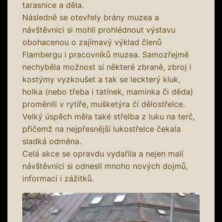
tarasnice a děla.
Následně se otevřely brány muzea a
návštěvníci si mohli prohlédnout výstavu
obohacenou o zajímavý výklad členů
Flambergu i pracovníků muzea. Samozřejmě
nechyběla možnost si některé zbraně, zbroj i
kostýmy vyzkoušet a tak se leckterý kluk,
holka (nebo třeba i tatínek, maminka či děda)
proměnili v rytíře, mušketýra či dělostřelce.
Velký úspěch měla také střelba z luku na terč,
přičemž na nejpřesnější lukostřelce čekala
sladká odměna.
Celá akce se opravdu vydařila a nejen malí
návštěvníci si odnesli mnoho nových dojmů,
informací i zážitků.