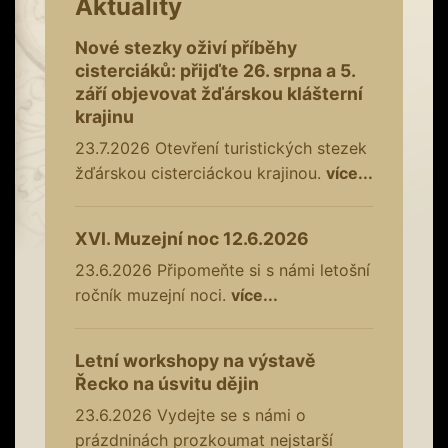
Aktuality
Nové stezky oživí příběhy
cisterciáků: přijďte 26. srpna a 5.
září objevovat žďárskou klášterní
krajinu
23.7.2026
Otevření turistických stezek
žďárskou cisterciáckou krajinou.
více...
XVI. Muzejní noc 12.6.2026
23.6.2026
Připomeňte si s námi letošní
ročník muzejní noci.
více...
Letní workshopy na výstavě
Řecko na úsvitu dějin
23.6.2026
Vydejte se s námi o
prázdninách prozkoumat nejstarší