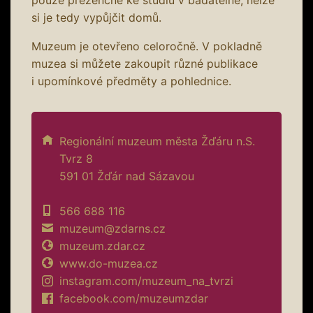
si je tedy vypůjčit domů.
Muzeum je otevřeno celoročně. V pokladně
muzea si můžete zakoupit různé publikace
i upomínkové předměty a pohlednice.
Regionální muzeum města Žďáru n.S.
Tvrz 8
591 01 Žďár nad Sázavou
566 688 116
muzeum@zdarns.cz
muzeum.zdar.cz
www.do-muzea.cz
instagram.com/muzeum_na_tvrzi
facebook.com/muzeumzdar