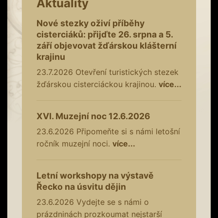
Aktuality
Nové stezky oživí příběhy
cisterciáků: přijďte 26. srpna a 5.
září objevovat žďárskou klášterní
krajinu
23.7.2026
Otevření turistických stezek
žďárskou cisterciáckou krajinou.
více...
XVI. Muzejní noc 12.6.2026
23.6.2026
Připomeňte si s námi letošní
ročník muzejní noci.
více...
Letní workshopy na výstavě
Řecko na úsvitu dějin
23.6.2026
Vydejte se s námi o
prázdninách prozkoumat nejstarší