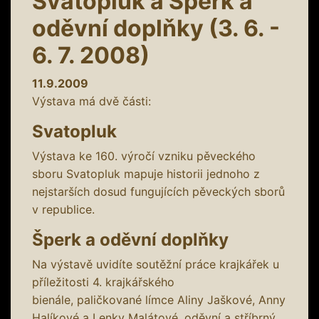
Svatopluk a Šperk a
oděvní doplňky (3. 6. -
6. 7. 2008)
11.9.2009
Výstava má dvě části:
Svatopluk
Výstava ke 160. výročí vzniku pěveckého
sboru Svatopluk mapuje historii jednoho z
nejstarších dosud fungujících pěveckých sborů
v republice.
Šperk a oděvní doplňky
Na výstavě uvidíte soutěžní práce krajkářek u
příležitosti 4. krajkářského
bienále, paličkované límce Aliny Jaškové, Anny
Halíkové a Lenky Malátové, oděvní a stříbrný