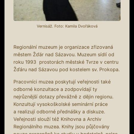
Vernisáž. Foto: Kamila Dvořáková
Regionální muzeum je organizace zřizovaná
městem Žďár nad Sázavou. Muzeum sídlí od
roku 1993 prostorách městské Tvrze v centru
Žďáru nad Sázavou pod kostelem sv. Prokopa.
Pracovníci muzea poskytují veřejnosti také
odborné konzultace a zodpovídají ty
nejrůznější dotazy převážně z dějin regionu.
Konzultují vysokoškolské seminární práce
a realizují odborné přednášky a diskuze.
Veřejnosti slouží též Knihovna a Archiv
Regionálního muzea. Knihy jsou půjčovány
pouze prezenčně ke studiu v badatelně, nelze