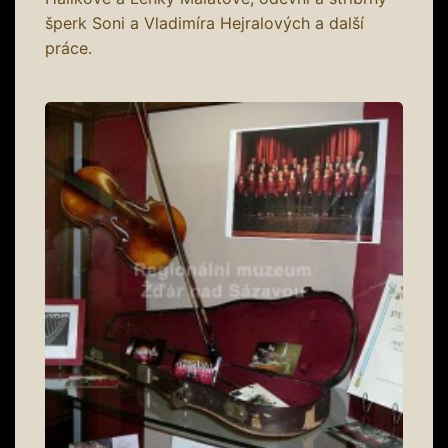
šperk Soni a Vladimíra Hejralových a další
práce.