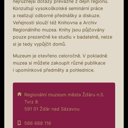
nejrůznější dotazy převážně z dějin regionu.
Konzultují vysokoškolské seminární práce
a realizují odborné přednášky a diskuze.
Veřejnosti slouží též Knihovna a Archiv
Regionálního muzea. Knihy jsou půjčovány
pouze prezenčně ke studiu v badatelně, nelze
si je tedy vypůjčit domů.
Muzeum je otevřeno celoročně. V pokladně
muzea si můžete zakoupit různé publikace
i upomínkové předměty a pohlednice.
Regionální muzeum města Žďáru n.S.
Tvrz 8
591 01 Žďár nad Sázavou
566 688 116