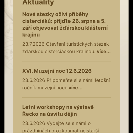
Aktuality
Nové stezky oživí příběhy
cisterciáků: přijďte 26. srpna a 5.
září objevovat žďárskou klášterní
krajinu
23.7.2026
Otevření turistických stezek
žďárskou cisterciáckou krajinou.
více...
XVI. Muzejní noc 12.6.2026
23.6.2026
Připomeňte si s námi letošní
ročník muzejní noci.
více...
Letní workshopy na výstavě
Řecko na úsvitu dějin
23.6.2026
Vydejte se s námi o
prázdninách prozkoumat nejstarší