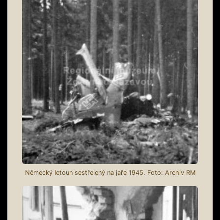
Německý letoun sestřelený na jaře 1945. Foto: Archiv RM