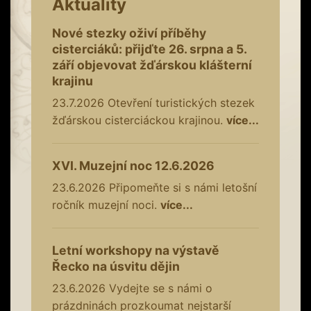
Aktuality
Nové stezky oživí příběhy
cisterciáků: přijďte 26. srpna a 5.
září objevovat žďárskou klášterní
krajinu
23.7.2026
Otevření turistických stezek
žďárskou cisterciáckou krajinou.
více...
XVI. Muzejní noc 12.6.2026
23.6.2026
Připomeňte si s námi letošní
ročník muzejní noci.
více...
Letní workshopy na výstavě
Řecko na úsvitu dějin
23.6.2026
Vydejte se s námi o
prázdninách prozkoumat nejstarší