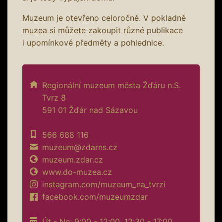
Muzeum je otevřeno celoročně. V pokladně
muzea si můžete zakoupit různé publikace
i upomínkové předměty a pohlednice.
Regionální muzeum města Žďáru n.S.
Tvrz 8
591 01 Žďár nad Sázavou
566 688 116
muzeum@zdarns.cz
muzeum.zdar.cz
www.do-muzea.cz
instagram.com/muzeum_na_tvrzi
facebook.com/muzeumzdar
Út - Ne: 9:00 - 12:00, 12:30 - 17:00