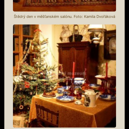
Štědrý den v měšťanském salónu. Foto: Kamila Dvořáková