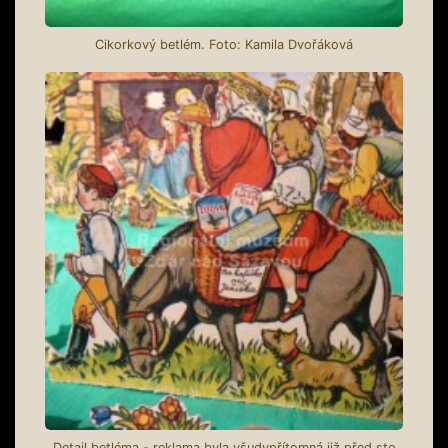
Cikorkový betlém. Foto: Kamila Dvořáková
Detail betléma - reklama byla všudypřítomná již před sto