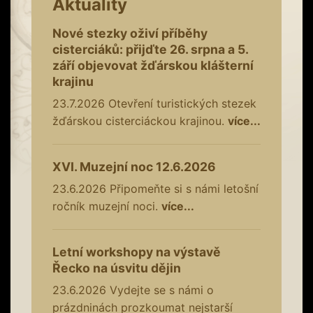
Aktuality
Nové stezky oživí příběhy
cisterciáků: přijďte 26. srpna a 5.
září objevovat žďárskou klášterní
krajinu
23.7.2026
Otevření turistických stezek
žďárskou cisterciáckou krajinou.
více...
XVI. Muzejní noc 12.6.2026
23.6.2026
Připomeňte si s námi letošní
ročník muzejní noci.
více...
Letní workshopy na výstavě
Řecko na úsvitu dějin
23.6.2026
Vydejte se s námi o
prázdninách prozkoumat nejstarší