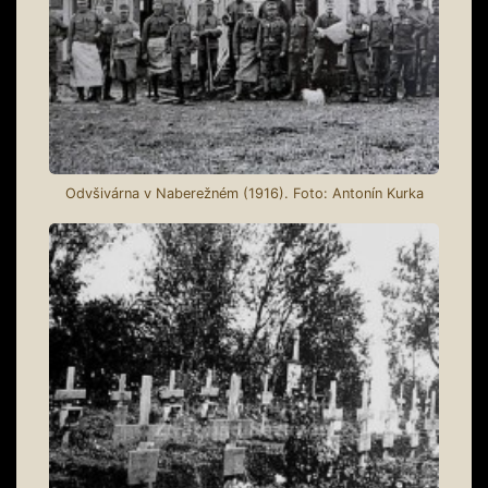
Odvšivárna v Naberežném (1916). Foto: Antonín Kurka