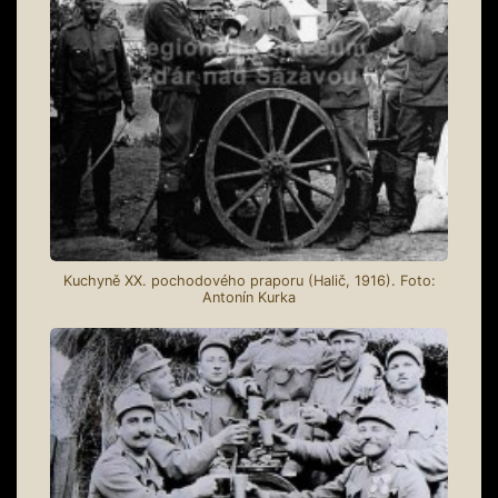
Kuchyně XX. pochodového praporu (Halič, 1916). Foto:
Antonín Kurka