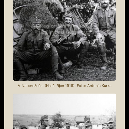
V Naberežném (Halič, říjen 1916). Foto: Antonín Kurka