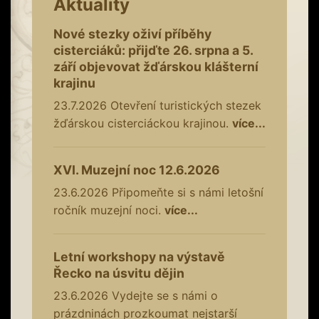
Aktuality
Nové stezky oživí příběhy
cisterciáků: přijďte 26. srpna a 5.
září objevovat žďárskou klášterní
krajinu
23.7.2026
Otevření turistických stezek
žďárskou cisterciáckou krajinou.
více...
XVI. Muzejní noc 12.6.2026
23.6.2026
Připomeňte si s námi letošní
ročník muzejní noci.
více...
Letní workshopy na výstavě
Řecko na úsvitu dějin
23.6.2026
Vydejte se s námi o
prázdninách prozkoumat nejstarší