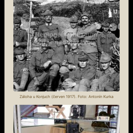
Záloha u Konjuch (červen 1917). Foto: Antonín Kurka