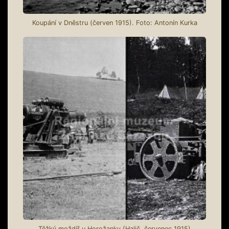
Koupání v Dněstru (červen 1915). Foto: Antonín Kurka
Těžký moždíř u Horožanky (Halič, červenec 1915)