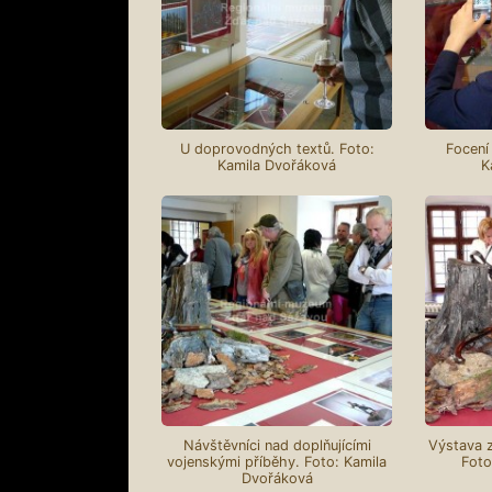
U doprovodných textů. Foto:
Focení 
Kamila Dvořáková
K
Návštěvníci nad doplňujícími
Výstava z
vojenskými příběhy. Foto: Kamila
Foto
Dvořáková