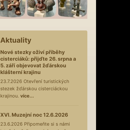
Aktuality
Nové stezky oživí příběhy
cisterciáků: přijďte 26. srpna a
5. září objevovat žďárskou
klášterní krajinu
23.7.2026
Otevření turistických
stezek žďárskou cisterciáckou
krajinou.
více...
XVI. Muzejní noc 12.6.2026
23.6.2026
Připomeňte si s námi