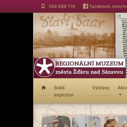
566 688 116
facebook.com/
Stálá
Výstavy
Akc
expozice