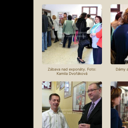
Zábava nad exponáty. Foto:
Dámy a
Kamila Dvořáková