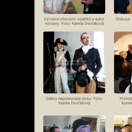
Výrobce cínových vojáčků a autor
Diskuse.
výstavy. Foto: Kamila Dvořáková
Oděvy napoleonské doby. Foto:
Prohlí
Kamila Dvořáková
komen