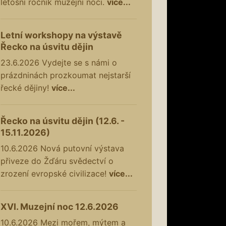
letošní ročník muzejní noci.
více...
Letní workshopy na výstavě
Řecko na úsvitu dějin
23.6.2026
Vydejte se s námi o
prázdninách prozkoumat nejstarší
řecké dějiny!
více...
Řecko na úsvitu dějin (12.6. -
15.11.2026)
10.6.2026
Nová putovní výstava
přiveze do Žďáru svědectví o
zrození evropské civilizace!
více...
XVI. Muzejní noc 12.6.2026
10.6.2026
Mezi mořem, mýtem a