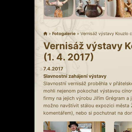
»
Fotogalerie
»
Vernisáž výstavy Kouzlo c
Vernisáž výstavy K
(1. 4. 2017)
7.4.2017
Slavnostní zahájení výstavy
Slavnostní vernisáž proběhla v přátelsk
mohli nejenom pokochat výstavou cínov
firmy na jejich výrobu Jiřím Grégram a 
možno navštívit stálou expozici měst
komentářem), nebo si pochutnat na domác