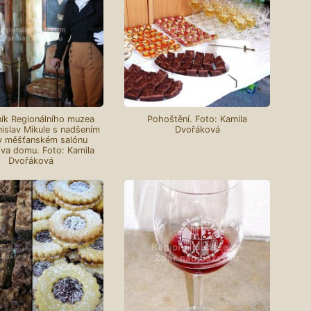
ík Regionálního muzea
Pohoštění. Foto: Kamila
nislav Mikule s nadšením
Dvořáková
 v měšťanském salónu
a domu. Foto: Kamila
Dvořáková