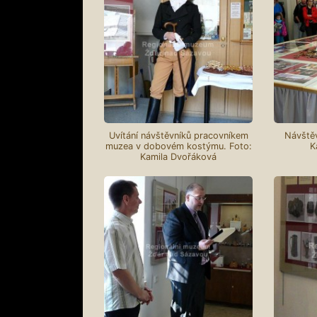
Uvítání návštěvníků pracovníkem
Návštěv
muzea v dobovém kostýmu. Foto:
K
Kamila Dvořáková