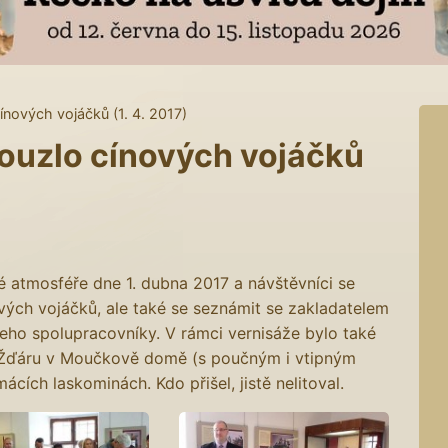
ínových vojáčků (1. 4. 2017)
ouzlo cínových vojáčků
é atmosféře dne 1. dubna 2017 a návštěvníci se
ých vojáčků, ale také se seznámit se zakladatelem
jeho spolupracovníky. V rámci vernisáže bylo také
a Žďáru v Moučkově domě (s poučným i vtipným
ích laskominách. Kdo přišel, jistě nelitoval.