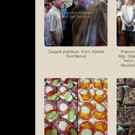
Zaujaté publikum. Foto: Kamila
Pracovn
Dvořáková
Mgr. Sta
řeční
Moučkov