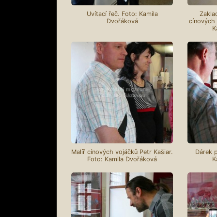
Uvítací řeč. Foto: Kamila
Zakla
Dvořáková
cínových 
K
Malíř cínových vojáčků Petr Kašiar.
Dárek p
Foto: Kamila Dvořáková
K