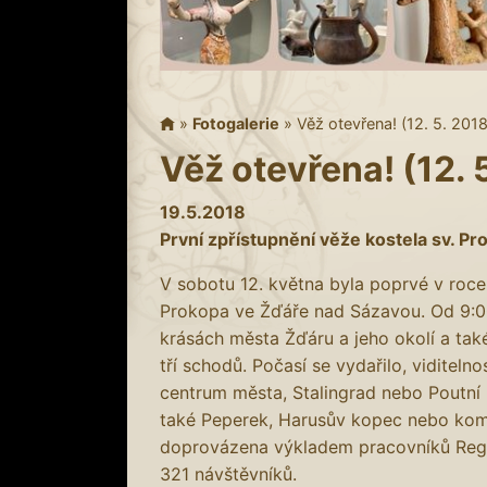
»
Fotogalerie
»
Věž otevřena! (12. 5. 2018
Věž otevřena! (12. 
19.5.2018
První zpřístupnění věže kostela sv. P
V sobotu 12. května byla poprvé v roce
Prokopa ve Žďáře nad Sázavou. Od 9:0
krásách města Žďáru a jeho okolí a také 
tří schodů. Počasí se vydařilo, viditel
centrum města, Stalingrad nebo Poutní
také Peperek, Harusův kopec nebo komín
doprovázena výkladem pracovníků Regi
321 návštěvníků.