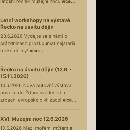
letošní ročník muzejní noci.
více...
Letní workshopy na výstavě
Řecko na úsvitu dějin
23.6.2026
Vydejte se s námi o
prázdninách prozkoumat nejstarší
řecké dějiny!
více...
Řecko na úsvitu dějin (12.6. -
15.11.2026)
10.6.2026
Nová putovní výstava
přiveze do Žďáru svědectví o
zrození evropské civilizace!
více...
XVI. Muzejní noc 12.6.2026
10.6.2026
Mezi mořem, mýtem a