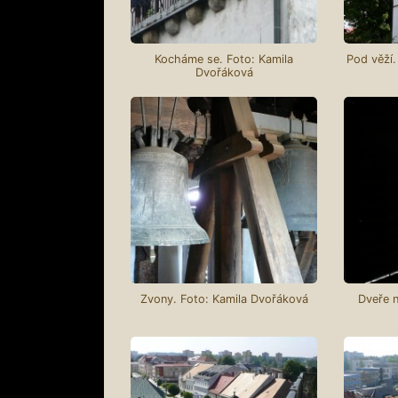
Kocháme se. Foto: Kamila
Pod věží.
Dvořáková
Zvony. Foto: Kamila Dvořáková
Dveře n