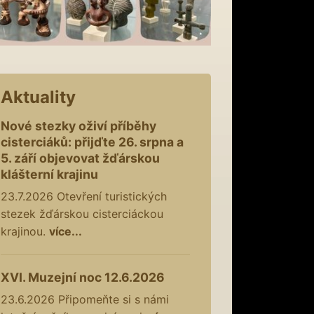
Aktuality
Nové stezky oživí příběhy
cisterciáků: přijďte 26. srpna a
5. září objevovat žďárskou
klášterní krajinu
23.7.2026
Otevření turistických
stezek žďárskou cisterciáckou
krajinou.
více...
XVI. Muzejní noc 12.6.2026
23.6.2026
Připomeňte si s námi