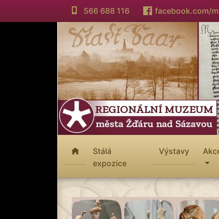
566 688 116
facebook.com/
Stálá
Výstavy
Akc
expozice