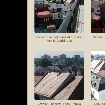
Na ochoze nad náměstím. Foto:
Náměstí 
Kamila Dvořáková
Věžáky u nádraží. Foto: Kamila
Okolí S