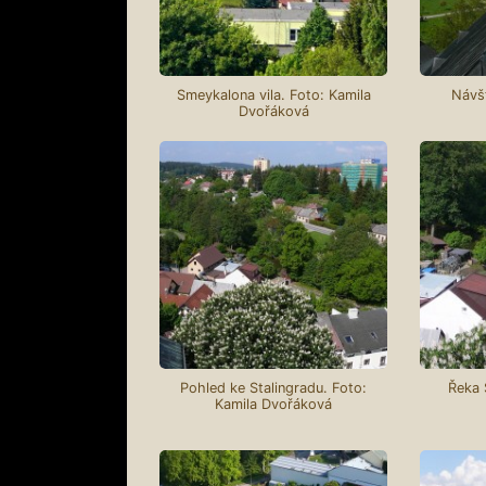
Smeykalona vila. Foto: Kamila
Návšt
Dvořáková
Pohled ke Stalingradu. Foto:
Řeka 
Kamila Dvořáková