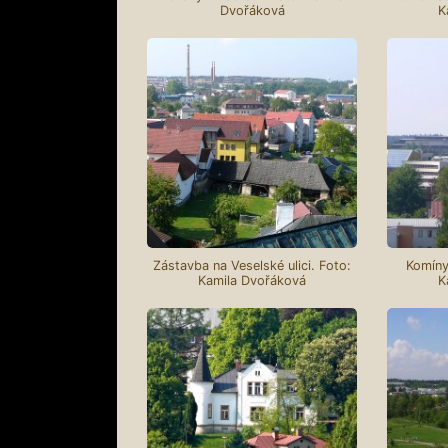
Dvořáková
K
Zástavba na Veselské ulici. Foto:
Komíny
Kamila Dvořáková
K