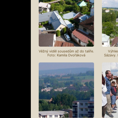
Věžný viděl sousedům až do talíře.
Výhled
Foto: Kamila Dvořáková
Sázavy. 