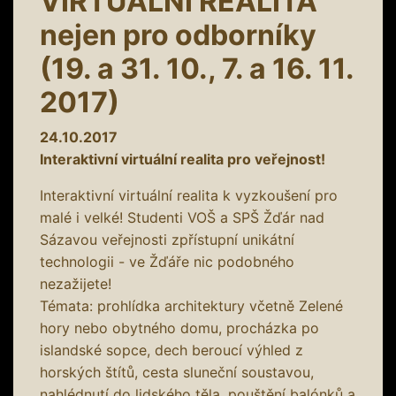
VIRTUÁLNÍ REALITA
nejen pro odborníky
(19. a 31. 10., 7. a 16. 11.
2017)
24.10.2017
Interaktivní virtuální realita pro veřejnost!
Interaktivní virtuální realita k vyzkoušení pro
malé i velké! Studenti VOŠ a SPŠ Žďár nad
Sázavou veřejnosti zpřístupní unikátní
technologii - ve Žďáře nic podobného
nezažijete!
Témata: prohlídka architektury včetně Zelené
hory nebo obytného domu, procházka po
islandské sopce, dech beroucí výhled z
horských štítů, cesta sluneční soustavou,
nahlédnutí do lidského těla, pouštění balónků a