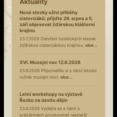
Aktuality
Nové stezky oživí příběhy
cisterciáků: přijďte 26. srpna a 5.
září objevovat žďárskou klášterní
krajinu
23.7.2026
Otevření turistických stezek
žďárskou cisterciáckou krajinou.
více...
XVI. Muzejní noc 12.6.2026
23.6.2026
Připomeňte si s námi letošní
ročník muzejní noci.
více...
Letní workshopy na výstavě
Řecko na úsvitu dějin
23.6.2026
Vydejte se s námi o
prázdninách prozkoumat nejstarší