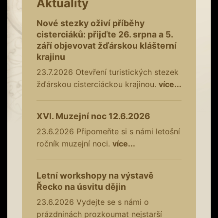
Aktuality
Nové stezky oživí příběhy
cisterciáků: přijďte 26. srpna a 5.
září objevovat žďárskou klášterní
krajinu
23.7.2026
Otevření turistických stezek
žďárskou cisterciáckou krajinou.
více...
XVI. Muzejní noc 12.6.2026
23.6.2026
Připomeňte si s námi letošní
ročník muzejní noci.
více...
Letní workshopy na výstavě
Řecko na úsvitu dějin
23.6.2026
Vydejte se s námi o
prázdninách prozkoumat nejstarší