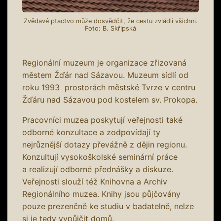
Zvědavé ptactvo může dosvědčit, že cestu zvládli všichni.
Foto: B. Skřipská
Regionální muzeum je organizace zřizovaná
městem Žďár nad Sázavou. Muzeum sídlí od
roku 1993 prostorách městské Tvrze v centru
Žďáru nad Sázavou pod kostelem sv. Prokopa.
Pracovníci muzea poskytují veřejnosti také
odborné konzultace a zodpovídají ty
nejrůznější dotazy převážně z dějin regionu.
Konzultují vysokoškolské seminární práce
a realizují odborné přednášky a diskuze.
Veřejnosti slouží též Knihovna a Archiv
Regionálního muzea. Knihy jsou půjčovány
pouze prezenčně ke studiu v badatelně, nelze
si je tedy vypůjčit domů.