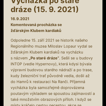
Vycházka po staré
dráze (15. 9. 2021)
16.9.2021
Komentovaná procházka se
žďárským Klubem kardiaků
Odpoledne 15. září 2021 se historik našeho
Regionálního muzea Miloslav Lopaur vydal se
žďárským Klubem kardiaků na vycházku
s názvem
„Po staré dráze“
. Sešli se u budovy
INTOP (vedle Hypernovy), která kdysi bývala
výpravní budovou starého nádraží a po trase,
kudy železniční trať původně vedla, došli až
do Hamrů k restauraci Na Ranči. Příjemná
vycházka byla samozřejmě doprovázena
poutavým výkladem se spoustou zajímavostí a
také množstvím obrazových příloh. I když se
místy kráčelo cestou necestou, akce se