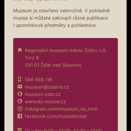
Muzeum je otevřeno celoročně. V pokladně
muzea si můžete zakoupit různé publikace
i upomínkové předměty a pohlednice.
Regionální muzeum města Žďáru n.S.
Tvrz 8
591 01 Žďár nad Sázavou
566 688 116
muzeum@zdarns.cz
muzeum.zdar.cz
www.do-muzea.cz
instagram.com/muzeum_na_tvrzi
facebook.com/muzeumzdar
Út - Ne: 9:00 - 12:00, 12:30 - 17:00