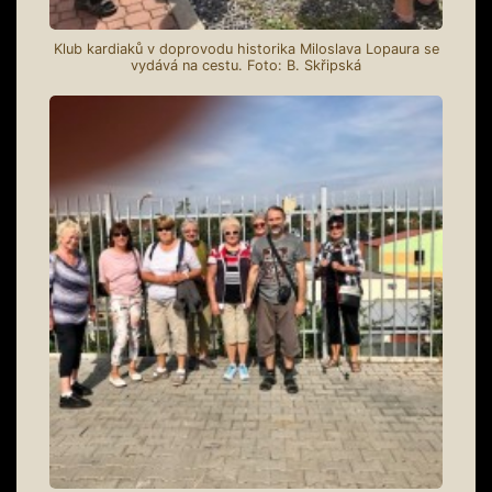
Klub kardiaků v doprovodu historika Miloslava Lopaura se
vydává na cestu. Foto: B. Skřipská