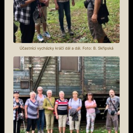
Účastníci vycházky kráčí dál a dál. Foto: B. Skřipská